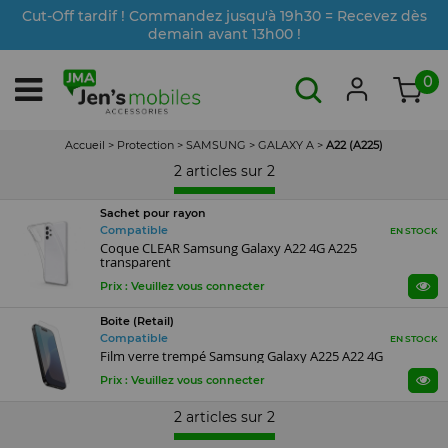
Cut-Off tardif ! Commandez jusqu'à 19h30 = Recevez dès
demain avant 13h00 !
0
Accueil
>
Protection
>
SAMSUNG
>
GALAXY A
>
A22 (A225)
2 articles sur
2
Sachet pour rayon
Compatible
EN STOCK
Coque CLEAR Samsung Galaxy A22 4G A225
transparent
Prix : Veuillez vous connecter
Boite (Retail)
Compatible
EN STOCK
Film verre trempé Samsung Galaxy A225 A22 4G
Prix : Veuillez vous connecter
2 articles sur
2