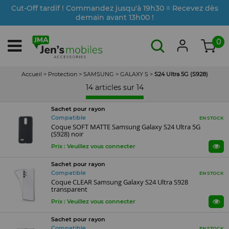
Cut-Off tardif ! Commandez jusqu'à 19h30 = Recevez dès
demain avant 13h00 !
0
Accueil
>
Protection
>
SAMSUNG
>
GALAXY S
>
S24 Ultra 5G (S928)
14 articles sur
14
Sachet pour rayon
Compatible
EN STOCK
Coque SOFT MATTE Samsung Galaxy S24 Ultra 5G
(S928) noir
Prix : Veuillez vous connecter
Sachet pour rayon
Compatible
EN STOCK
Coque CLEAR Samsung Galaxy S24 Ultra S928
transparent
Prix : Veuillez vous connecter
Sachet pour rayon
Compatible
EN STOCK