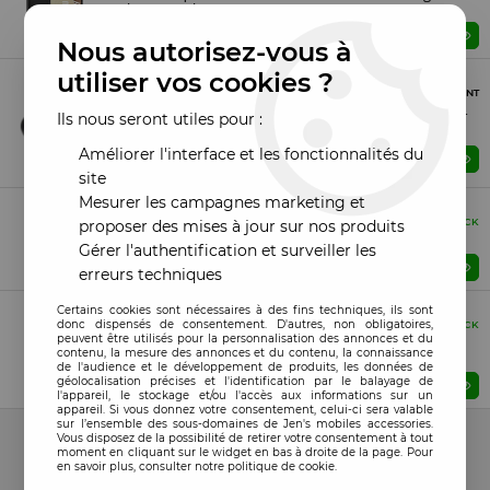
Galaxy S24 Ultra S928B noir
Prix : Veuillez vous connecter
Nous autorisez-vous à
Boite (Retail)
utiliser vos cookies ?
Compatible
PROCHAINEMENT
Protection de lentille camera pour Samsung Galaxy S24
Ils nous seront utiles pour :
Ultra avec cadre noir (lot de 3)
Améliorer l'interface et les fonctionnalités du
Prix : Veuillez vous connecter
ME PRÉVENIR
site
Mesurer les campagnes marketing et
Boite (Retail)
Compatible
EN STOCK
proposer des mises à jour sur nos produits
Film verre trempé Samsung Galaxy S928 S24 Ultra
Gérer l'authentification et surveiller les
Prix : Veuillez vous connecter
erreurs techniques
Boite (Retail)
Certains cookies sont nécessaires à des fins techniques, ils sont
Compatible
donc dispensés de consentement. D'autres, non obligatoires,
EN STOCK
peuvent être utilisés pour la personnalisation des annonces et du
Film verre trempé avec cadre noir Samsung Galaxy
contenu, la mesure des annonces et du contenu, la connaissance
S928 S24 Ultra
de l'audience et le développement de produits, les données de
géolocalisation précises et l'identification par le balayage de
Prix : Veuillez vous connecter
l'appareil, le stockage et/ou l'accès aux informations sur un
appareil. Si vous donnez votre consentement, celui-ci sera valable
14 articles sur
14
sur l’ensemble des sous-domaines de Jen's mobiles accessories.
Vous disposez de la possibilité de retirer votre consentement à tout
moment en cliquant sur le widget en bas à droite de la page. Pour
en savoir plus, consulter notre politique de cookie.