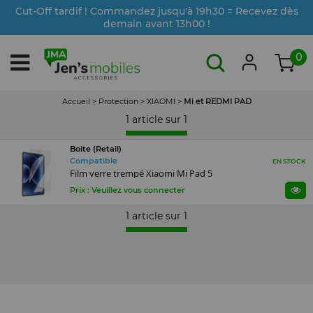
Cut-Off tardif ! Commandez jusqu'à 19h30 = Recevez dès
demain avant 13h00 !
0
Accueil
>
Protection
>
XIAOMI
>
Mi et REDMI PAD
1 article sur
1
Boite (Retail)
Compatible
EN STOCK
Film verre trempé Xiaomi Mi Pad 5
Prix : Veuillez vous connecter
1 article sur
1