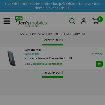
Cut-Off tardif ! Commandez jusqu'à 19h30 = Recevez dès
demain avant 13h00 !
0
Accueil
>
Protection
>
XIAOMI
>
REDMI
>
Redmi 8A
1 article sur
1
Boite (Retail)
Compatible
EN STOCK
Film verre trempé Xiaomi Redmi 8A
Prix : Veuillez vous connecter
1 article sur
1