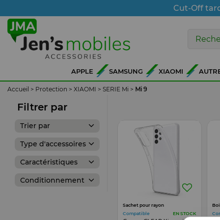
Cut-Off tar
APPLE
SAMSUNG
XIAOMI
AUTR
Accueil
>
Protection
>
XIAOMI
>
SERIE Mi
>
Mi 9
Filtrer par
Trier par
Type d'accessoires
Caractéristiques
Conditionnement
Sachet pour rayon
Boi
Compatible
Co
EN STOCK