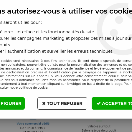
lm verre trempé Xiaomi
 9
s autorisez-vous à utiliser vos cooki
x : Veuillez vous
us seront utiles pour :
nnecter
liorer l'interface et les fonctionnalités du site
urer les campagnes marketing et proposer des mises à jour sur
duits
er l'authentification et surveiller les erreurs techniques
 cookies sont nécessaires à des fins techniques, ils sont donc dispensés de cons
, non obligatoires, peuvent être utilisés pour la personnalisation des annonces et du co
es annonces et du contenu, la connaissance de l'audience et le développement de prod
de géolocalisation précises et l'identification par le balayage de l'appareil, le stock
aux informations sur un appareil. Si vous donnez votre consentement, celui-ci sera va
le des sous-domaines de Jen's mobiles accessories. Vous disposez de la possibilité d
nsentement à tout moment en cliquant sur le widget en bas à droite de la page. Pour 
sulter notre politique de cookie.
FIGURER
TOUT REFUSER
ACCEPTER T