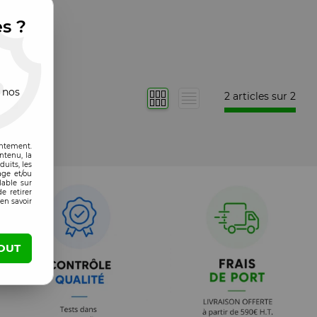
es ?
 nos
2 articles sur
2
entement.
ntenu, la
uits, les
age et/ou
lable sur
e retirer
en savoir
OUT