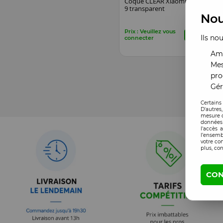
Coque CLEAR Xiaomi Mi
Fi
9 transparent
Mi
Nou
Prix : Veuillez vous
Pri
Ils no
connecter
co
Amé
Mes
pro
Gér
Certains
D'autres
mesure d
données 
l'accès 
l’ensemb
votre co
plus, con
CON