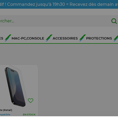
dif ! Commandez jusqu'à 19h30 = Recevez dès demain a
ES
MAC-PC,CONSOLE
ACCESSOIRES
PROTECTIONS
te (Retail)
mpatible
EN STOCK