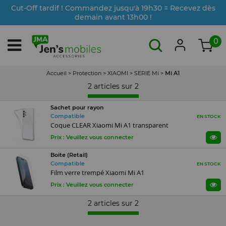
Cut-Off tardif ! Commandez jusqu'à 19h30 = Recevez dès
demain avant 13h00 !
0
Accueil
>
Protection
>
XIAOMI
>
SERIE Mi
>
Mi A1
2 articles sur
2
Sachet pour rayon
Compatible
EN STOCK
Coque CLEAR Xiaomi Mi A1 transparent
Prix : Veuillez vous connecter
Boite (Retail)
Compatible
EN STOCK
Film verre trempé Xiaomi Mi A1
Prix : Veuillez vous connecter
2 articles sur
2