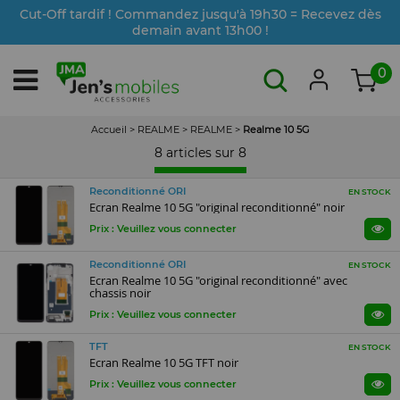
Cut-Off tardif ! Commandez jusqu'à 19h30 = Recevez dès
demain avant 13h00 !
0
Accueil
>
REALME
>
REALME
>
Realme 10 5G
8 articles sur
8
Reconditionné ORI
EN STOCK
Ecran Realme 10 5G "original reconditionné" noir
Prix : Veuillez vous connecter
Reconditionné ORI
EN STOCK
Ecran Realme 10 5G "original reconditionné" avec
chassis noir
Prix : Veuillez vous connecter
TFT
EN STOCK
Ecran Realme 10 5G TFT noir
Prix : Veuillez vous connecter