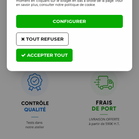
moment en cliquant sur le widget en bas à droite de la page. Pour
en savoir plus, consulter notre politique de cookie.
CONFIGURER
TOUT REFUSER
ACCEPTER TOUT