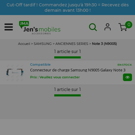
Cut-Off tardif ! Commandez jusqu'à 19h30 = Recevez dès
demain avant 13h00 !
0
Accueil
>
SAMSUNG
>
ANCIENNES SERIES
>
Note 3 (N9005)
1 article sur
1
Compatible
EN STOCK
Connecteur de charge Samsung N9005 Galaxy Note 3
Prix : Veuillez vous connecter
1 article sur
1