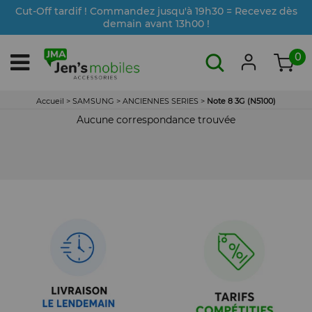
Cut-Off tardif ! Commandez jusqu'à 19h30 = Recevez dès
demain avant 13h00 !
0
Accueil
>
SAMSUNG
>
ANCIENNES SERIES
>
Note 8 3G (N5100)
Aucune correspondance trouvée