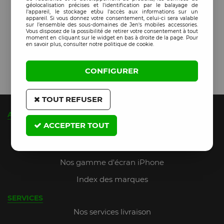
géolocalisation précises et l'identification par le balayage de
l'appareil, le stockage et/ou l'accès aux informations sur un
appareil. Si vous donnez votre consentement, celui-ci sera valable
sur l’ensemble des sous-domaines de Jen's mobiles accessories.
Vous disposez de la possibilité de retirer votre consentement à tout
moment en cliquant sur le widget en bas à droite de la page. Pour
en savoir plus, consulter notre politique de cookie.
CONFIGURER
TOUT REFUSER
A PROPOS
ACCEPTER TOUT
Qui sommes-nous ?
JMA Fidelity (jusqu'à 9% de remise)
Nos gamme d'écran iPhone
Index des marques
SERVICES
Nos services livraison