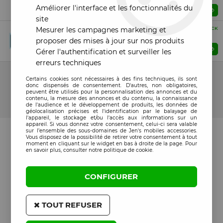
Améliorer l'interface et les fonctionnalités du
Prix : Veuillez vous connecter
site
Compatible
Mesurer les campagnes marketing et
EN STOCK
Vitre caméra-photo noir Samsung F916 Galaxy Z Fold 2
proposer des mises à jour sur nos produits
Prix : Veuillez vous connecter
Gérer l'authentification et surveiller les
erreurs techniques
14 articles sur
14
Certains cookies sont nécessaires à des fins techniques, ils sont
donc dispensés de consentement. D'autres, non obligatoires,
peuvent être utilisés pour la personnalisation des annonces et du
contenu, la mesure des annonces et du contenu, la connaissance
de l'audience et le développement de produits, les données de
géolocalisation précises et l'identification par le balayage de
l'appareil, le stockage et/ou l'accès aux informations sur un
appareil. Si vous donnez votre consentement, celui-ci sera valable
sur l’ensemble des sous-domaines de Jen's mobiles accessories.
Vous disposez de la possibilité de retirer votre consentement à tout
moment en cliquant sur le widget en bas à droite de la page. Pour
en savoir plus, consulter notre politique de cookie.
CONFIGURER
TOUT REFUSER