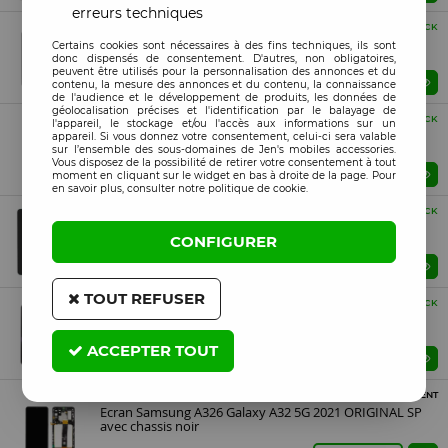
erreurs techniques
SERVICE PACK
EN STOCK
Ecran Samsung A032 Galaxy A03 Core 2022 4G
Certains cookies sont nécessaires à des fins techniques, ils sont
ORIGINAL SP avec chassis noir
donc dispensés de consentement. D'autres, non obligatoires,
peuvent être utilisés pour la personnalisation des annonces et du
Prix : Veuillez vous connecter
contenu, la mesure des annonces et du contenu, la connaissance
de l'audience et le développement de produits, les données de
géolocalisation précises et l'identification par le balayage de
SERVICE PACK
EN STOCK
l'appareil, le stockage et/ou l'accès aux informations sur un
Ecran Samsung A025G Galaxy A02s ORIGINAL SP avec
appareil. Si vous donnez votre consentement, celui-ci sera valable
chassis noir
sur l’ensemble des sous-domaines de Jen's mobiles accessories.
Vous disposez de la possibilité de retirer votre consentement à tout
Prix : Veuillez vous connecter
moment en cliquant sur le widget en bas à droite de la page. Pour
en savoir plus, consulter notre politique de cookie.
SERVICE PACK
EN STOCK
Ecran Samsung A125 Galaxy A12 ORIGINAL SP avec
CONFIGURER
chassis noir
Prix : Veuillez vous connecter
TOUT REFUSER
SERVICE PACK
EN STOCK
Ecran Samsung A135 Galaxy A13 4G 2022 ORIGINAL SP
avec chassis noir
ACCEPTER TOUT
Prix : Veuillez vous connecter
SERVICE PACK
PROCHAINEMENT
Ecran Samsung A326 Galaxy A32 5G 2021 ORIGINAL SP
avec chassis noir