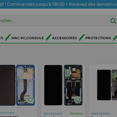
dif ! Commandez jusqu'à 19h30 = Recevez dès demain a
ES
MAC-PC,CONSOLE
ACCESSOIRES
PROTECTIONS
RVICE PACK
SERVICE PACK
SERVICE PACK
EN STOCK
OCHAINEMENT