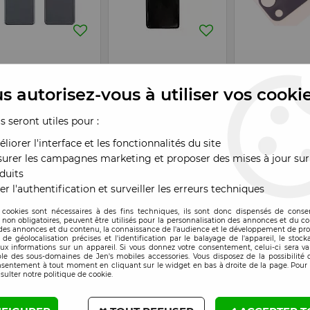
mpatible
Compatible
Compatible
EN STOCK
EN STOCK
ce arrière Samsung
Face arrière Samsung
Vitre caméra-ph
85/G986 Galaxy S20
G985/G986 Galaxy S20
Samsung G985/
s autorisez-vous à utiliser vos cooki
us/S20 Plus 5G gris
Plus/S20 Plus 5G noir
Galaxy S20 Plus/
5G noir
us seront utiles pour :
x : Veuillez vous
Prix : Veuillez vous
Prix : Veuillez vou
nnecter
connecter
connecter
liorer l'interface et les fonctionnalités du site
urer les campagnes marketing et proposer des mises à jour sur
duits
er l'authentification et surveiller les erreurs techniques
 cookies sont nécessaires à des fins techniques, ils sont donc dispensés de cons
, non obligatoires, peuvent être utilisés pour la personnalisation des annonces et du co
es annonces et du contenu, la connaissance de l'audience et le développement de prod
de géolocalisation précises et l'identification par le balayage de l'appareil, le stock
aux informations sur un appareil. Si vous donnez votre consentement, celui-ci sera va
le des sous-domaines de Jen's mobiles accessories. Vous disposez de la possibilité d
nsentement à tout moment en cliquant sur le widget en bas à droite de la page. Pour 
sulter notre politique de cookie.
mpatible
Compatible
Compatible
EN STOCK
EN STOCK
outeur interne
Nappe antenne QI
Nappe flex cart