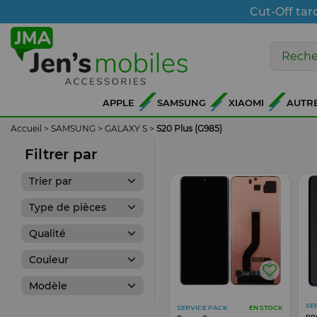
Cut-Off tar
APPLE
SAMSUNG
XIAOMI
AUTR
Accueil
>
SAMSUNG
>
GALAXY S
>
S20 Plus (G985)
Filtrer par
Trier par
Type de pièces
Qualité
Couleur
Modèle
SE
SERVICE PACK
EN STOCK
PR