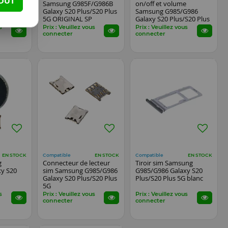
OUT
sung
Samsung G985F/G986B
on/off et volume
xy S20
Galaxy S20 Plus/S20 Plus
Samsung G985/G986
5G ORIGINAL SP
Galaxy S20 Plus/S20 Plus
5G
s
Prix : Veuillez vous
Prix : Veuillez vous
connecter
connecter
Compatible
Compatible
EN STOCK
EN STOCK
EN STOCK
g
Connecteur de lecteur
Tiroir sim Samsung
xy S20
sim Samsung G985/G986
G985/G986 Galaxy S20
Galaxy S20 Plus/S20 Plus
Plus/S20 Plus 5G blanc
5G
s
Prix : Veuillez vous
Prix : Veuillez vous
connecter
connecter