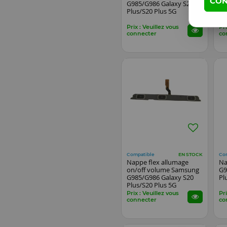
CON
G985/G986 Galaxy S20
Sa
Plus/S20 Plus 5G
Ga
5
Prix : Veuillez vous
Pri
connecter
co
Compatible
Co
EN STOCK
Nappe flex allumage
Na
on/off volume Samsung
G9
G985/G986 Galaxy S20
Pl
Plus/S20 Plus 5G
Prix : Veuillez vous
Pri
connecter
co