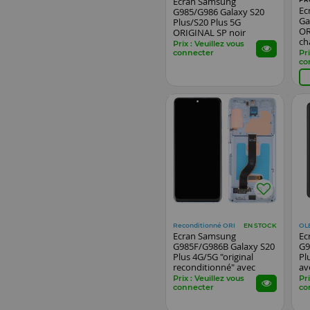
Ecran Samsung
Ec
G985/G986 Galaxy S20
Ga
Plus/S20 Plus 5G
OR
ORIGINAL SP noir
ch
Prix : Veuillez vous
connecter
Pri
co
Reconditionné ORI
OL
EN STOCK
Ecran Samsung
Ec
G985F/G986B Galaxy S20
G9
Plus 4G/5G "original
Pl
reconditionné" avec
av
chassis bleu
Prix : Veuillez vous
Pri
connecter
co