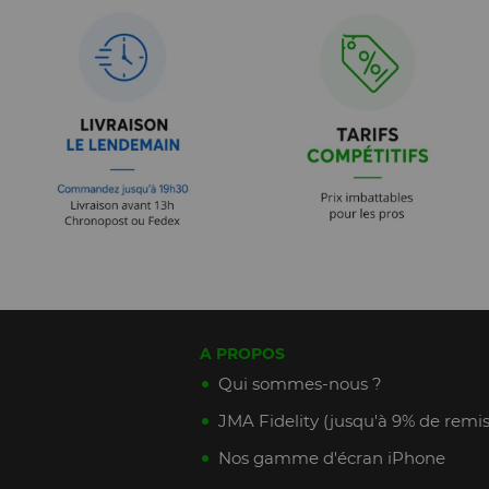
A PROPOS
Qui sommes-nous ?
JMA Fidelity (jusqu'à 9% de remis
Nos gamme d'écran iPhone