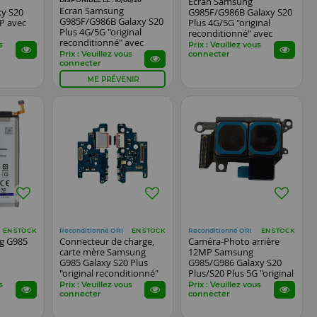
Ecran Samsung
Ecran Samsung
xy S20
G985F/G986B Galaxy S20
G985F/G986B Galaxy S20
P avec
Plus 4G/5G "original
Plus 4G/5G "original
reconditionné" avec
reconditionné" avec
chassis noir
s
Prix : Veuillez vous
chassis blanc
Prix : Veuillez vous
connecter
connecter
ME PRÉVENIR
Reconditionné ORI
Reconditionné ORI
EN STOCK
EN STOCK
EN STOCK
ng G985
Connecteur de charge,
Caméra-Photo arrière
carte mère Samsung
12MP Samsung
G985 Galaxy S20 Plus
G985/G986 Galaxy S20
"original reconditionné"
Plus/S20 Plus 5G "original
reconditionné"
s
Prix : Veuillez vous
Prix : Veuillez vous
connecter
connecter