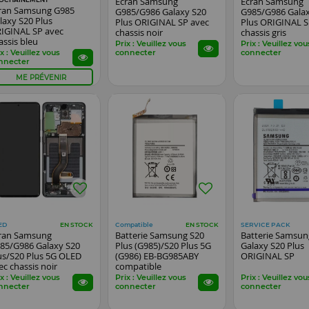
Ecran Samsung
Ecran Samsung
ran Samsung G985
G985/G986 Galaxy S20
G985/G986 Gala
laxy S20 Plus
Plus ORIGINAL SP avec
Plus ORIGINAL S
IGINAL SP avec
chassis noir
chassis gris
assis bleu
Prix : Veuillez vous
Prix : Veuillez vou
x : Veuillez vous
connecter
connecter
nnecter
ME PRÉVENIR
ED
Compatible
SERVICE PACK
EN STOCK
EN STOCK
ran Samsung
Batterie Samsung S20
Batterie Samsu
85/G986 Galaxy S20
Plus (G985)/S20 Plus 5G
Galaxy S20 Plus
us/S20 Plus 5G OLED
(G986) EB-BG985ABY
ORIGINAL SP
ec chassis noir
compatible
x : Veuillez vous
Prix : Veuillez vous
Prix : Veuillez vou
nnecter
connecter
connecter