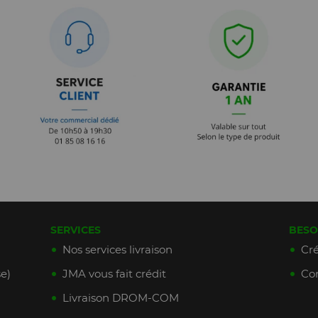
SERVICES
BESO
Nos services livraison
Cré
e)
JMA vous fait crédit
Con
Livraison DROM-COM