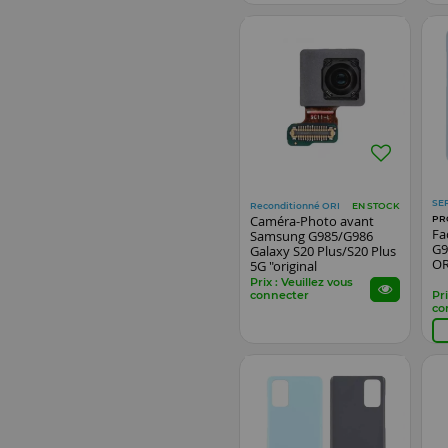
SE
Reconditionné ORI
EN STOCK
Caméra-Photo avant
PR
Fa
Samsung G985/G986
G9
Galaxy S20 Plus/S20 Plus
OR
5G "original
reconditionné"
Prix : Veuillez vous
connecter
Pri
co