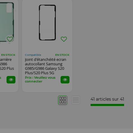
Compatible
EN STOCK
EN STOCK
arrière
Joint d'étanchéité ecran
G986
autocollant Samsung
S20 Plus
G985/G986 Galaxy S20
Plus/S20 Plus 5G
s
Prix : Veuillez vous
connecter
41 articles sur
41