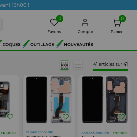
vant 13h00 !
0
0
Favoris
Compte
Panier
COQUES
OUTILLAGE
NOUVEAUTÉS
41 articles sur
41
Reconditionné ORI
Reconditionné ORI
EN STOCK
EN STOCK
DISPONIBLE LE : 10/08/26