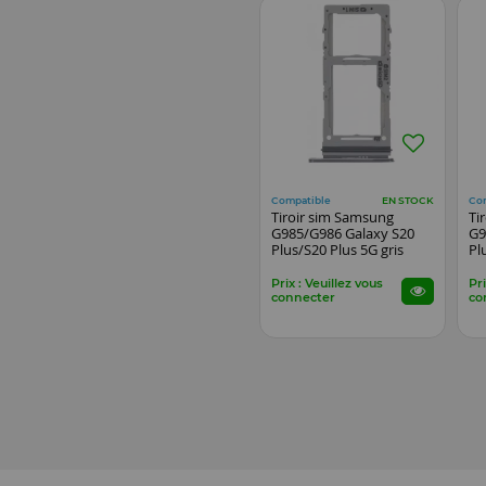
Compatible
Co
EN STOCK
Tiroir sim Samsung
Ti
G985/G986 Galaxy S20
G9
Plus/S20 Plus 5G gris
Pl
Prix : Veuillez vous
Pri
connecter
co