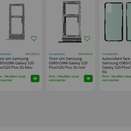
mpatible
Compatible
Compatible
EN STOCK
EN STOCK
roir sim Samsung
Tiroir sim Samsung
Autocollant face 
85/G986 Galaxy S20
G985/G986 Galaxy S20
Samsung G985/
us/S20 Plus 5G bleu
Plus/S20 Plus 5G noir
Galaxy S20 Plus/
5G
x : Veuillez vous
Prix : Veuillez vous
Prix : Veuillez vou
nnecter
connecter
connecter