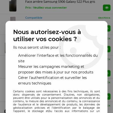
Face arrière Samsung S906 Galaxy S22 Plus gris
Prix : Veuillez vous connecter
Compatible
EN STOCK
Face arrière Samsung S906 Galaxy S22 Plus violet
Prix : Veuillez vous connecter
Nous autorisez-vous à
utiliser vos cookies ?
Compatible
EN STOCK
Face arrière Samsung S906 Galaxy S22+ crème
Ils nous seront utiles pour :
Prix : Veuillez vous connecter
Améliorer l'interface et les fonctionnalités du
SERVICE PACK
EN STOCK
site
Vitre caméra-photo Téléobjectif Samsung S906B Galaxy
Mesurer les campagnes marketing et
S22 Plus ORIGINAL SP noir
proposer des mises à jour sur nos produits
Prix : Veuillez vous connecter
Gérer l'authentification et surveiller les
SERVICE PACK
erreurs techniques
EN STOCK
Vitre caméra-photo Grand angle Samsung S906B
Galaxy S22+ ORIGINAL SP noir
Certains cookies sont nécessaires à des fins techniques, ils sont
donc dispensés de consentement. D'autres, non obligatoires,
Prix : Veuillez vous connecter
peuvent être utilisés pour la personnalisation des annonces et du
contenu, la mesure des annonces et du contenu, la connaissance
de l'audience et le développement de produits, les données de
Compatible
EN STOCK
géolocalisation précises et l'identification par le balayage de
Vitre caméra-photo noir Samsung S906 Galaxy S22+
l'appareil, le stockage et/ou l'accès aux informations sur un