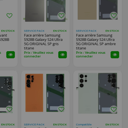
SERVICE PACK
SERVICE PACK
EN STOCK
EN STOCK
EN STOCK
vant
Face arrière Samsung
Face arrière Samsung
S928B
S928B Galaxy S24 Ultra
S928B Galaxy S24 Ultra
5G ORIGINAL SP gris
5G ORIGINAL SP ambre
titane
titane
s
Prix : Veuillez vous
Prix : Veuillez vous
connecter
connecter
SERVICE PACK
Compatible
EN STOCK
EN STOCK
EN STOCK