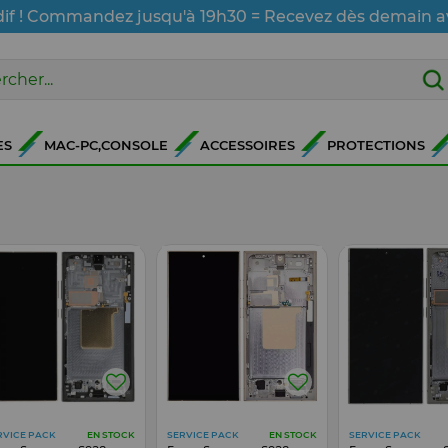
dif ! Commandez jusqu'à 19h30 = Recevez dès demain a
ES
MAC-PC,CONSOLE
ACCESSOIRES
PROTECTIONS
RVICE PACK
SERVICE PACK
SERVICE PACK
EN STOCK
EN STOCK