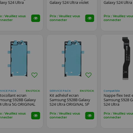
laxy S24 Ultra
Galaxy S24 Ultra violet
Galaxy S24 Ultra
x : Veuillez vous
Prix : Veuillez vous
Prix : Veuillez vou
nnecter
connecter
connecter
RVICE PACK
SERVICE PACK
Compatible
EN STOCK
EN STOCK
tocollant ecran
Kit adhésif ecran
Nappe flex test 
msung S928B Galaxy
Samsung S928B Galaxy
Samsung S928 G
4 Ultra 5G ORIGINAL
S24 Ultra ORIGINAL SP
S24 Ultra
x : Veuillez vous
Prix : Veuillez vous
Prix : Veuillez vou
nnecter
connecter
connecter