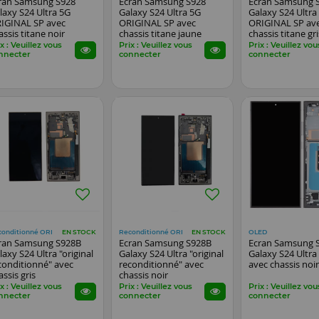
ran Samsung S928
Ecran Samsung S928
Ecran Samsung 
laxy S24 Ultra 5G
Galaxy S24 Ultra 5G
Galaxy S24 Ultra
IGINAL SP avec
ORIGINAL SP avec
ORIGINAL SP av
assis titane noir
chassis titane jaune
chassis titane gri
x : Veuillez vous
Prix : Veuillez vous
Prix : Veuillez vou
nnecter
connecter
connecter
conditionné ORI
Reconditionné ORI
OLED
EN STOCK
EN STOCK
ran Samsung S928B
Ecran Samsung S928B
Ecran Samsung 
laxy S24 Ultra "original
Galaxy S24 Ultra "original
Galaxy S24 Ultr
conditionné" avec
reconditionné" avec
avec chassis noi
assis gris
chassis noir
x : Veuillez vous
Prix : Veuillez vous
Prix : Veuillez vou
nnecter
connecter
connecter