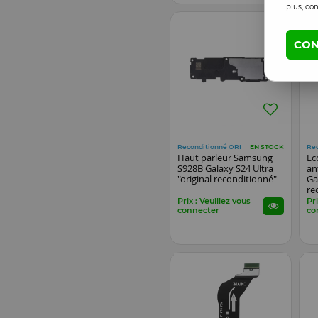
plus, con
CON
Reconditionné ORI
Re
EN STOCK
Haut parleur Samsung
Ec
S928B Galaxy S24 Ultra
an
"original reconditionné"
Ga
re
Prix : Veuillez vous
Pri
connecter
co