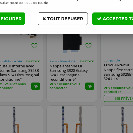
sulter notre politique de cookie.
FIGURER
TOUT REFUSER
ACCEPTER T
Compatible
conditionné ORI
Reconditionné ORI
EN STOCK
EN STOCK
outeur interne avec
Nappe antenne QI
PROCHAINEMENT
Nappe flex cart
tenne Samsung S928B
Samsung S928 Galaxy
Samsung S928B 
laxy S24 Ultra "original
S24 Ultra "original
S24 Ultra
conditionné"
reconditionné"
x : Veuillez vous
Prix : Veuillez vous
nnecter
connecter
Prix : Veuillez vou
connecter
ME PRÉVEN