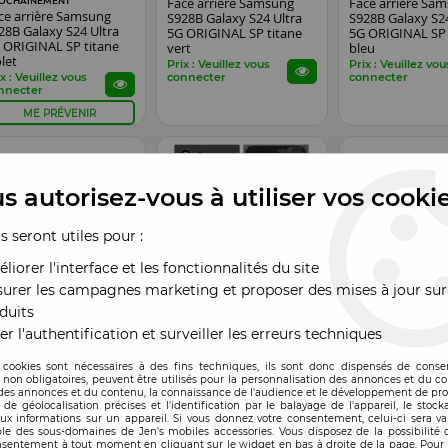
Face arrière Samsung
Face arrière Sa
OCHAINEMENT
ce arrière Samsung
S928B Galaxy S24 Ultra
S928B Galaxy S24
28B Galaxy S24 Ultra
5G ORIGINAL SP titane
5G ORIGINAL SP 
 ORIGINAL SP titane
vert
bleu
olet
Prix : Veuillez vous
Prix : Veuillez vou
x : Veuillez vous
connecter
connecter
nnecter
ME PRÉVENIR
s autorisez-vous à utiliser vos cooki
us seront utiles pour :
liorer l'interface et les fonctionnalités du site
urer les campagnes marketing et proposer des mises à jour sur
duits
mpatible
Compatible
Compatible
EN STOCK
EN STOCK
er l'authentification et surveiller les erreurs techniques
ce arrière Samsung
Face arrière Samsung
Face arrière Sa
28B Galaxy S24 Ultra
S928B Galaxy S24 Ultra
S928B Galaxy S24
 cookies sont nécessaires à des fins techniques, ils sont donc dispensés de cons
eu
noir
titane gris
, non obligatoires, peuvent être utilisés pour la personnalisation des annonces et du co
es annonces et du contenu, la connaissance de l'audience et le développement de prod
x : Veuillez vous
Prix : Veuillez vous
Prix : Veuillez vou
de géolocalisation précises et l'identification par le balayage de l'appareil, le stock
nnecter
connecter
connecter
aux informations sur un appareil. Si vous donnez votre consentement, celui-ci sera va
le des sous-domaines de Jen's mobiles accessories. Vous disposez de la possibilité d
nsentement à tout moment en cliquant sur le widget en bas à droite de la page. Pour 