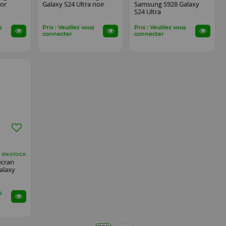
 or
Galaxy S24 Ultra noir
Samsung S928 Galaxy
S24 Ultra
s
Prix : Veuillez vous
Prix : Veuillez vous
connecter
connecter
EN STOCK
ecran
alaxy
s