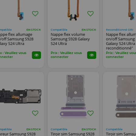
mpatible
Compatible
Reconditionné ORI
EN STOCK
EN STOCK
ppe flex allumage
Nappe flex volume
Nappe flex allu
/off Samsung S928
Samsung S928 Galaxy
on/off Samsung
laxy S24 Ultra
S24 Ultra
Galaxy S24 Ultra 
reconditionné"
x : Veuillez vous
Prix : Veuillez vous
Prix : Veuillez vou
nnecter
connecter
connecter
mpatible
Compatible
Compatible
EN STOCK
EN STOCK
breur Samsung S928
Tiroir sim Samsung S928
Tiroir sim Sams