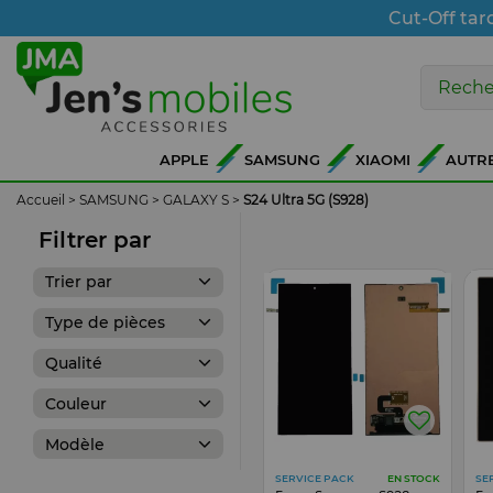
Cut-Off tar
APPLE
SAMSUNG
XIAOMI
AUTR
Accueil
>
SAMSUNG
>
GALAXY S
>
S24 Ultra 5G (S928)
Filtrer par
Trier par
Type de pièces
Qualité
Couleur
Modèle
SERVICE PACK
SE
EN STOCK