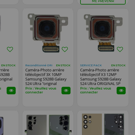
ME PRÉVENIR
Reconditionné ORI
SERVICE PACK
EN STOCK
EN STOCK
EN STOCK
rière
Caméra-Photo arrière
Caméra-Photo arrière
S928B
téléobjectif 3X 10MP
téléobjectif X3 12MP
original
Samsung S928B Galaxy
Samsung S928B Galaxy
S24 Ultra "original
S24 Ultra ORIGINAL SP
reconditionné"
s
Prix : Veuillez vous
Prix : Veuillez vous
connecter
connecter