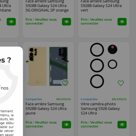
msung
Face arrière Samsung
Face arrière Samsung
 Ultra
S928B Galaxy S24 Ultra
S928B Galaxy S24 Ultra
titane
5G ORIGINAL SP orange
vert
s
Prix : Veuillez vous
Prix : Veuillez vous
connecter
connecter
es ?
 nos
Compatible
Compatible
EN STOCK
EN STOCK
EN STOCK
msung
Face arrière Samsung
Vitre caméra-photo
 Ultra
S928B Galaxy S24 Ultra
Samsung S928 Galaxy
entement.
jaune
S24 Ultra
ntenu, la
uits, les
s
Prix : Veuillez vous
Prix : Veuillez vous
age et/ou
connecter
connecter
lable sur
e retirer
en savoir