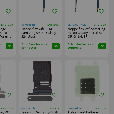
Compatible
SERVICE PACK
EN STOCK
EN STOCK
EN STOCK
mage
Nappe flex wifi 1 FRC
Nappe flex wifi Samsung
 S928
Samsung S928B Galaxy
S928B Galaxy S24 Ultra
"original
S24 Ultra
ORIGINAL SP
s
Prix : Veuillez vous
Prix : Veuillez vous
connecter
connecter
Compatible
Compatible
EN STOCK
EN STOCK
EN STOCK
ung S928
Tiroir sim Samsung S928
Autocollant batterie