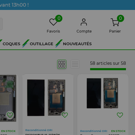
vant 13h00 !
0
0
Favoris
Compte
Panier
COQUES
OUTILLAGE
NOUVEAUTÉS
58 articles sur
58
Reconditionné ORI
Reconditionné ORI
EN STOCK
EN STOCK
DISPONIBLE LE : 12/08/26