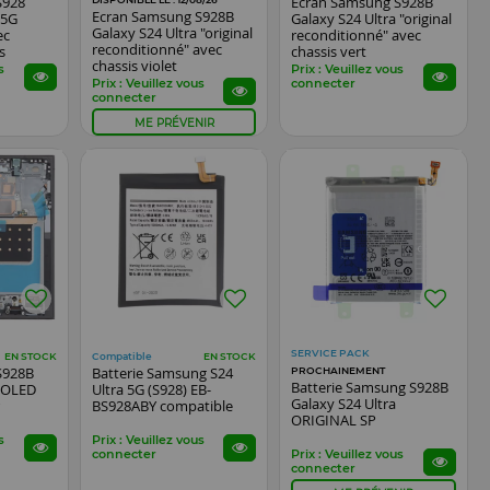
S928
Ecran Samsung S928B
Ecran Samsung S928B
 5G
Galaxy S24 Ultra "original
Galaxy S24 Ultra "original
ec
reconditionné" avec
reconditionné" avec
s
chassis vert
chassis violet
s
Prix : Veuillez vous
Prix : Veuillez vous
connecter
connecter
ME PRÉVENIR
SERVICE PACK
Compatible
EN STOCK
EN STOCK
S928B
Batterie Samsung S24
PROCHAINEMENT
Batterie Samsung S928B
a OLED
Ultra 5G (S928) EB-
Galaxy S24 Ultra
r
BS928ABY compatible
ORIGINAL SP
s
Prix : Veuillez vous
connecter
Prix : Veuillez vous
connecter