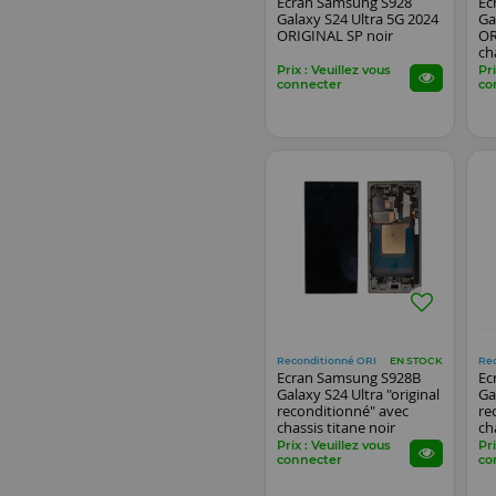
Ecran Samsung S928
Ec
Galaxy S24 Ultra 5G 2024
Ga
ORIGINAL SP noir
OR
ch
Prix : Veuillez vous
Pri
connecter
co
Reconditionné ORI
Re
EN STOCK
Ecran Samsung S928B
Ec
Galaxy S24 Ultra "original
Ga
reconditionné" avec
re
chassis titane noir
ch
Prix : Veuillez vous
Pri
connecter
co