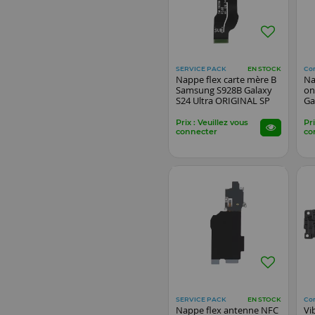
SERVICE PACK
Co
EN STOCK
Nappe flex carte mère B
Na
Samsung S928B Galaxy
on
S24 Ultra ORIGINAL SP
Ga
Prix : Veuillez vous
Pri
connecter
co
SERVICE PACK
Co
EN STOCK
Nappe flex antenne NFC
Vi