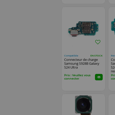
Compatible
Re
EN STOCK
Connecteur de charge
Co
Samsung S928B Galaxy
Sa
S24 Ultra
S2
re
Prix : Veuillez vous
Pri
connecter
co