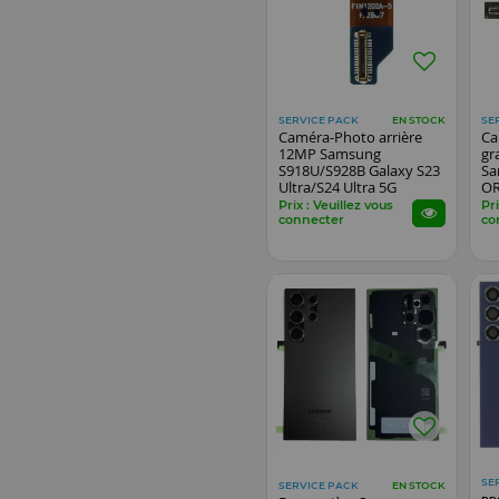
SERVICE PACK
SE
EN STOCK
Caméra-Photo arrière
Ca
12MP Samsung
gr
S918U/S928B Galaxy S23
Sa
Ultra/S24 Ultra 5G
OR
ORIGINAL SP
Prix : Veuillez vous
Pri
connecter
co
SE
SERVICE PACK
EN STOCK