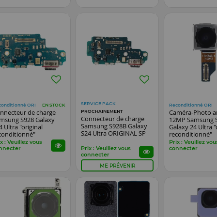
SERVICE PACK
conditionné ORI
Reconditionné ORI
EN STOCK
nnecteur de charge
Caméra-Photo ar
PROCHAINEMENT
Connecteur de charge
msung S928 Galaxy
12MP Samsung 
Samsung S928B Galaxy
4 Ultra "original
Galaxy 24 Ultra "
S24 Ultra ORIGINAL SP
conditionné"
reconditionné"
x : Veuillez vous
Prix : Veuillez vou
nnecter
Prix : Veuillez vous
connecter
connecter
ME PRÉVENIR