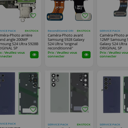
RVICE PACK
Reconditionné ORI
SERVICE PACK
EN STOCK
EN STOCK
méra-Photo arrière
Caméra-Photo avant
Caméra-Photo a
and angle 200MP
Samsung S928 Galaxy
12MP Samsung 
msung S24 Ultra S928B
S24 Ultra "original
Galaxy S24 Ultra
IGINAL SP
reconditionné"
ORIGINAL SP
x : Veuillez vous
Prix : Veuillez vous
Prix : Veuillez vou
nnecter
connecter
connecter
RVICE PACK
SERVICE PACK
SERVICE PACK
EN STOCK