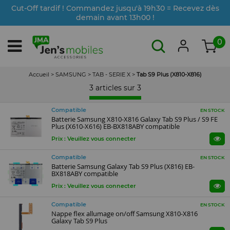
Cut-Off tardif ! Commandez jusqu'à 19h30 = Recevez dès
demain avant 13h00 !
0
Accueil
>
SAMSUNG
>
TAB - SERIE X
>
Tab S9 Plus (X810-X816)
3 articles sur
3
Compatible
EN STOCK
Batterie Samsung X810-X816 Galaxy Tab S9 Plus / S9 FE
Plus (X610-X616) EB-BX818ABY compatible
Prix : Veuillez vous connecter
Compatible
EN STOCK
Batterie Samsung Galaxy Tab S9 Plus (X816) EB-
BX818ABY compatible
Prix : Veuillez vous connecter
Compatible
EN STOCK
Nappe flex allumage on/off Samsung X810-X816
Galaxy Tab S9 Plus