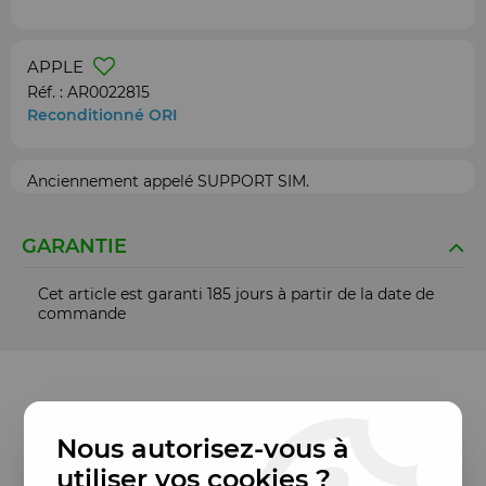
APPLE
Réf. :
AR0022815
Reconditionné ORI
Anciennement appelé SUPPORT SIM.
GARANTIE
Cet article est garanti 185 jours à partir de la date de
commande
Nous autorisez-vous à
utiliser vos cookies ?