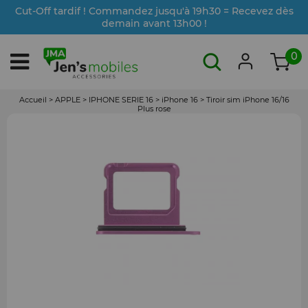
Cut-Off tardif ! Commandez jusqu'à 19h30 = Recevez dès
demain avant 13h00 !
0
Accueil
>
APPLE
>
IPHONE SERIE 16
>
iPhone 16
>
Tiroir sim iPhone 16/16
Plus rose