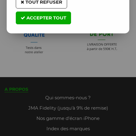
TOUT REFUSER
ACCEPTER TOUT
A PROPOS
Qui sommes-nous ?
JMA Fidelity (jusqu'à 9% de remise)
Nos gamme d'écran iPhone
Index des marques