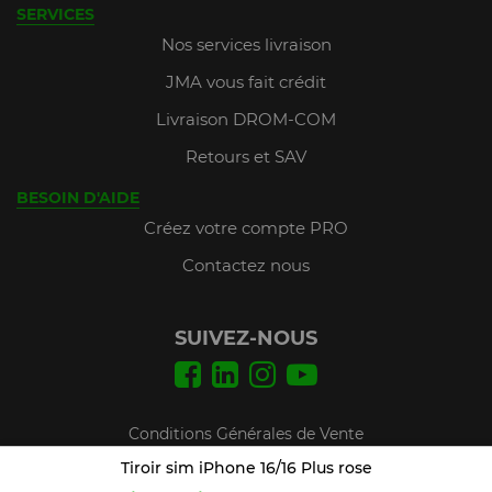
SERVICES
Nos services livraison
JMA vous fait crédit
Livraison DROM-COM
Retours et SAV
BESOIN D'AIDE
Créez votre compte PRO
Contactez nous
SUIVEZ-NOUS
Conditions Générales de Vente
Mentions légales
Tiroir sim iPhone 16/16 Plus rose