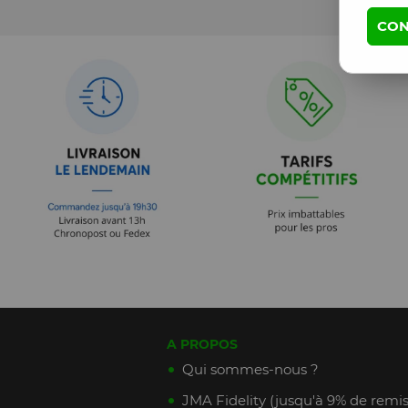
CON
A PROPOS
Qui sommes-nous ?
JMA Fidelity (jusqu'à 9% de remis