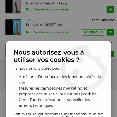
Ecran Wiko View 4 TFT noir
Prix : Veuillez vous connecter
TFT
PROCHAINEMENT
Ecran Wiko Y80 TFT noir
Prix : Veuillez vous connecter
ME PRÉVENIR
TFT
EN STOCK
Ecran Wiko Y50 TFT noir
Nous autorisez-vous à
Prix : Veuillez vous connecter
utiliser vos cookies ?
11 articles sur
11
Ils nous seront utiles pour :
Améliorer l'interface et les fonctionnalités du
site
Mesurer les campagnes marketing et
proposer des mises à jour sur nos produits
Gérer l'authentification et surveiller les
erreurs techniques
Certains cookies sont nécessaires à des fins techniques, ils sont