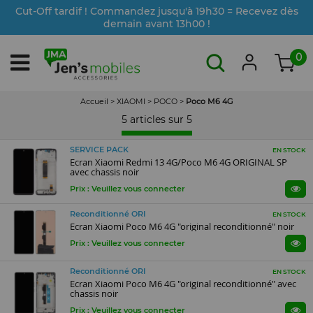
Cut-Off tardif ! Commandez jusqu'à 19h30 = Recevez dès
demain avant 13h00 !
0
Accueil
>
XIAOMI
>
POCO
>
Poco M6 4G
5 articles sur
5
SERVICE PACK
EN STOCK
Ecran Xiaomi Redmi 13 4G/Poco M6 4G ORIGINAL SP
avec chassis noir
Prix : Veuillez vous connecter
Reconditionné ORI
EN STOCK
Ecran Xiaomi Poco M6 4G "original reconditionné" noir
Prix : Veuillez vous connecter
Reconditionné ORI
EN STOCK
Ecran Xiaomi Poco M6 4G "original reconditionné" avec
chassis noir
Prix : Veuillez vous connecter