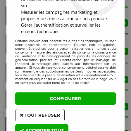
site
SERVICE PACK
EN STOCK
Ecran Xiaomi Redmi Note 12S ORIGINAL SP avec
Mesurer les campagnes marketing et
chassis noir
proposer des mises à jour sur nos produits
Prix : Veuillez vous connecter
Gérer l'authentification et surveiller les
erreurs techniques
SERVICE PACK
PROCHAINEMENT
Ecran Xiaomi Redmi Note 13 Pro Plus 5G ORIGINAL SP
Certains cookies sont nécessaires à des fins techniques, ils sont
avec chassis violet
donc dispensés de consentement. D'autres, non obligatoires,
peuvent être utilisés pour la personnalisation des annonces et du
Prix : Veuillez vous connecter
ME PRÉVENIR
contenu, la mesure des annonces et du contenu, la connaissance
de l'audience et le développement de produits, les données de
géolocalisation précises et l'identification par le balayage de
SERVICE PACK
EN STOCK
l'appareil, le stockage et/ou l'accès aux informations sur un
appareil. Si vous donnez votre consentement, celui-ci sera valable
Ecran Xiaomi Redmi Note 13 4G ORIGINAL SP avec
sur l’ensemble des sous-domaines de Jen's mobiles accessories.
chassis vert
Vous disposez de la possibilité de retirer votre consentement à tout
moment en cliquant sur le widget en bas à droite de la page. Pour
Prix : Veuillez vous connecter
en savoir plus, consulter notre politique de cookie.
SERVICE PACK
EN STOCK
Ecran Xiaomi Redmi Note 15 5G ORIGINAL SP avec
CONFIGURER
chassis noir
Prix : Veuillez vous connecter
TOUT REFUSER
SERVICE PACK
EN STOCK
Ecran Xiaomi Redmi Note 14S ORIGINAL SP avec
chassis violet
ACCEPTER TOUT