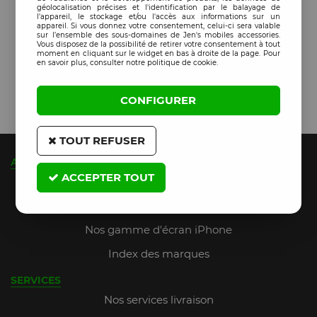
géolocalisation précises et l'identification par le balayage de
l'appareil, le stockage et/ou l'accès aux informations sur un
appareil. Si vous donnez votre consentement, celui-ci sera valable
sur l’ensemble des sous-domaines de Jen's mobiles accessories.
Vous disposez de la possibilité de retirer votre consentement à tout
moment en cliquant sur le widget en bas à droite de la page. Pour
en savoir plus, consulter notre politique de cookie.
CONFIGURER
TOUT REFUSER
A PROPOS
ACCEPTER TOUT
Qui sommes-nous ?
JMA Fidelity (jusqu'à 9% de remise)
Nos gamme d'écran iPhone
Index des marques
SERVICES
Nos services livraison