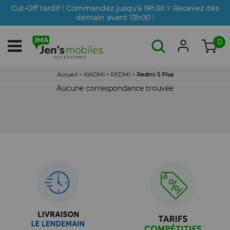
Cut-Off tardif ! Commandez jusqu'à 19h30 = Recevez dès
demain avant 13h00 !
0
Accueil
>
XIAOMI
>
REDMI
>
Redmi 5 Plus
Aucune correspondance trouvée