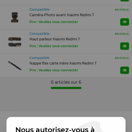
Compatible
EN STOCK
Caméra-Photo avant Xiaomi Redmi 7
Prix : Veuillez vous connecter
Compatible
EN STOCK
Haut parleur Xiaomi Redmi 7
Prix : Veuillez vous connecter
Compatible
EN STOCK
Nappe flex carte mère Xiaomi Redmi 7
Prix : Veuillez vous connecter
6 articles sur
6
Nous autorisez-vous à