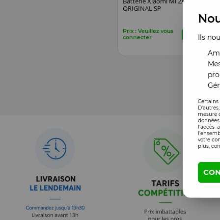
Batterie Xiaomi Mi 2A
ORIGINAL SP
Nou
Prix : Veuillez vous
Ils no
connecter
Amé
Mes
pro
Gér
Certains
D'autres
mesure d
données 
l'accès 
l’ensemb
votre co
plus, con
CON