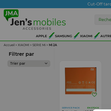
Cut-Off tar
APPLE
SAMSUNG
XIAOMI
AUTR
Accueil
>
XIAOMI
>
SERIE Mi
>
Mi 2A
Filtrer par
Trier par
SERVICE PACK
EN STOCK