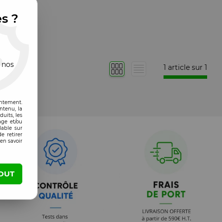
es ?
 nos
1 article sur
1
entement.
ntenu, la
uits, les
age et/ou
lable sur
e retirer
en savoir
OUT