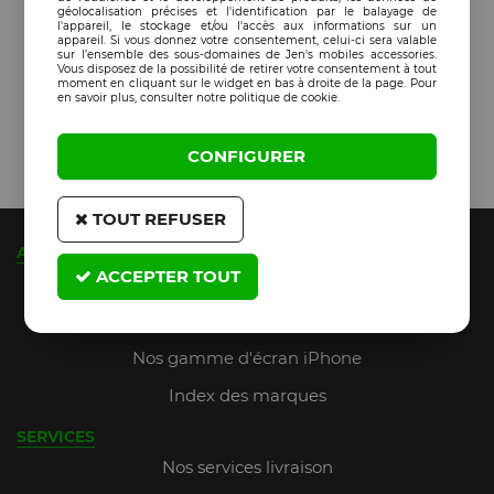
géolocalisation précises et l'identification par le balayage de
l'appareil, le stockage et/ou l'accès aux informations sur un
appareil. Si vous donnez votre consentement, celui-ci sera valable
sur l’ensemble des sous-domaines de Jen's mobiles accessories.
Vous disposez de la possibilité de retirer votre consentement à tout
moment en cliquant sur le widget en bas à droite de la page. Pour
en savoir plus, consulter notre politique de cookie.
CONFIGURER
TOUT REFUSER
A PROPOS
ACCEPTER TOUT
Qui sommes-nous ?
JMA Fidelity (jusqu'à 9% de remise)
Nos gamme d'écran iPhone
Index des marques
SERVICES
Nos services livraison