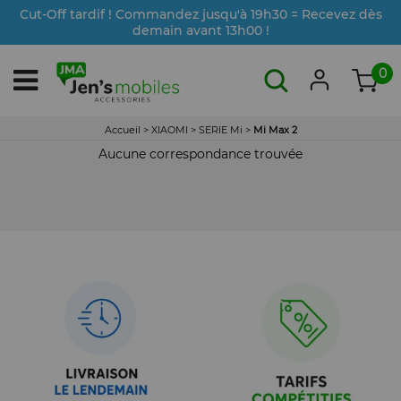
Cut-Off tardif ! Commandez jusqu'à 19h30 = Recevez dès
demain avant 13h00 !
0
Accueil
>
XIAOMI
>
SERIE Mi
>
Mi Max 2
Aucune correspondance trouvée