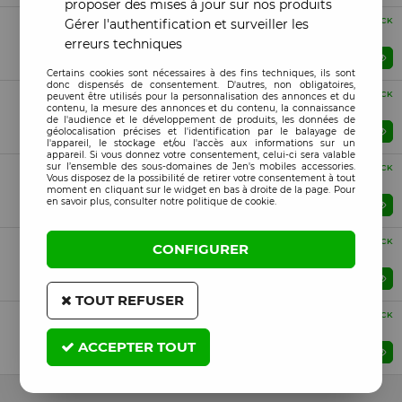
proposer des mises à jour sur nos produits
Compatible
EN STOCK
Gérer l'authentification et surveiller les
Vitre caméra-photo noir Xiaomi 12X
erreurs techniques
Prix : Veuillez vous connecter
Certains cookies sont nécessaires à des fins techniques, ils sont
donc dispensés de consentement. D'autres, non obligatoires,
Compatible
EN STOCK
peuvent être utilisés pour la personnalisation des annonces et du
Nappe flex wifi Xiaomi 12X
contenu, la mesure des annonces et du contenu, la connaissance
de l'audience et le développement de produits, les données de
Prix : Veuillez vous connecter
géolocalisation précises et l'identification par le balayage de
l'appareil, le stockage et/ou l'accès aux informations sur un
appareil. Si vous donnez votre consentement, celui-ci sera valable
sur l’ensemble des sous-domaines de Jen's mobiles accessories.
Compatible
EN STOCK
Vous disposez de la possibilité de retirer votre consentement à tout
Tiroir sim Xiaomi 12X bleu
moment en cliquant sur le widget en bas à droite de la page. Pour
en savoir plus, consulter notre politique de cookie.
Prix : Veuillez vous connecter
Compatible
EN STOCK
CONFIGURER
Tiroir sim Xiaomi 12X noir
Prix : Veuillez vous connecter
TOUT REFUSER
Compatible
EN STOCK
Tiroir sim Xiaomi 12X violet
ACCEPTER TOUT
Prix : Veuillez vous connecter
24 articles sur
24