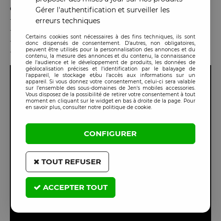
d’étincelles
(aérosol inflammable).
Gérer l'authentification et surveiller les
-
Ne
pas
inhaler
directement les vapeurs.
erreurs techniques
-
Conserver
hors de portée des enfants.
Certains cookies sont nécessaires à des fins techniques, ils sont
-
Ne pas
perforer ou brûler
l’aérosol, même vide.
donc dispensés de consentement. D'autres, non obligatoires,
peuvent être utilisés pour la personnalisation des annonces et du
-
Stocker
à température modérée
, à l’abri du soleil.
contenu, la mesure des annonces et du contenu, la connaissance
de l'audience et le développement de produits, les données de
géolocalisation précises et l'identification par le balayage de
l'appareil, le stockage et/ou l'accès aux informations sur un
appareil. Si vous donnez votre consentement, celui-ci sera valable
sur l’ensemble des sous-domaines de Jen's mobiles accessories.
Vous disposez de la possibilité de retirer votre consentement à tout
moment en cliquant sur le widget en bas à droite de la page. Pour
en savoir plus, consulter notre politique de cookie.
CONFIGURER
TOUT REFUSER
ACCEPTER TOUT