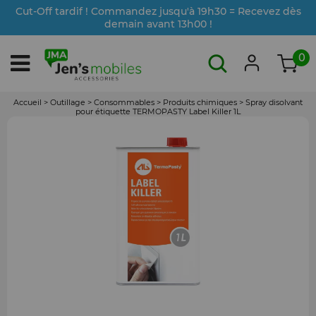
Cut-Off tardif ! Commandez jusqu'à 19h30 = Recevez dès
demain avant 13h00 !
0
Accueil
>
Outillage
>
Consommables
>
Produits chimiques
>
Spray disolvant
pour étiquette TERMOPASTY Label Killer 1L