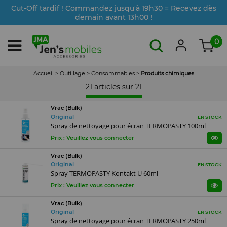
Cut-Off tardif ! Commandez jusqu'à 19h30 = Recevez dès
demain avant 13h00 !
0
Accueil
>
Outillage
>
Consommables
>
Produits chimiques
21 articles sur
21
Vrac (Bulk)
Original
EN STOCK
Spray de nettoyage pour écran TERMOPASTY 100ml
Prix : Veuillez vous connecter
Vrac (Bulk)
Original
EN STOCK
Spray TERMOPASTY Kontakt U 60ml
Prix : Veuillez vous connecter
Vrac (Bulk)
Original
EN STOCK
Spray de nettoyage pour écran TERMOPASTY 250ml