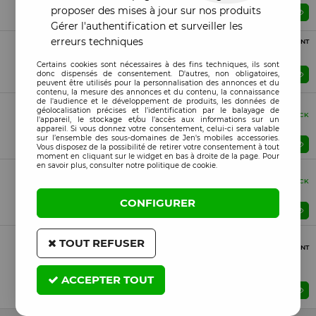
proposer des mises à jour sur nos produits
Prix : Veuillez vous connecter
ME PRÉVENIR
Gérer l'authentification et surveiller les
erreurs techniques
Compatible
PROCHAINEMENT
Bouteille d'alcool isopropylique 70% 1L
Certains cookies sont nécessaires à des fins techniques, ils sont
donc dispensés de consentement. D'autres, non obligatoires,
Prix : Veuillez vous connecter
ME PRÉVENIR
peuvent être utilisés pour la personnalisation des annonces et du
contenu, la mesure des annonces et du contenu, la connaissance
de l'audience et le développement de produits, les données de
Vrac (Bulk)
géolocalisation précises et l'identification par le balayage de
Original
EN STOCK
l'appareil, le stockage et/ou l'accès aux informations sur un
Spray de refroidissement TERMOPASTY 600ml
appareil. Si vous donnez votre consentement, celui-ci sera valable
sur l’ensemble des sous-domaines de Jen's mobiles accessories.
Prix : Veuillez vous connecter
Vous disposez de la possibilité de retirer votre consentement à tout
moment en cliquant sur le widget en bas à droite de la page. Pour
en savoir plus, consulter notre politique de cookie.
Vrac (Bulk)
Original
EN STOCK
Spray TERMOPASTY Kontakt U 1L
CONFIGURER
Prix : Veuillez vous connecter
Vrac (Bulk)
TOUT REFUSER
Original
PROCHAINEMENT
Spray disolvant pour étiquette TERMOPASTY Label
Killer 1L
ACCEPTER TOUT
Prix : Veuillez vous connecter
ME PRÉVENIR