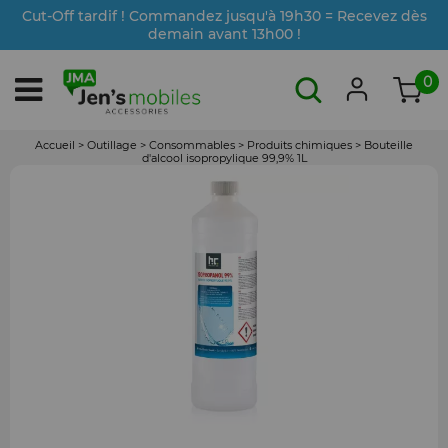
Cut-Off tardif ! Commandez jusqu'à 19h30 = Recevez dès
demain avant 13h00 !
0
Accueil
>
Outillage
>
Consommables
>
Produits chimiques
>
Bouteille
d'alcool isopropylique 99,9% 1L