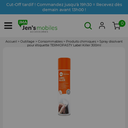
Cut-Off tardif ! Commandez jusqu'à 19h30 = Recevez dès
demain avant 13h00 !
0
Accueil
>
Outillage
>
Consommables
>
Produits chimiques
>
Spray disolvant
pour étiquette TERMOPASTY Label Killer 300ml