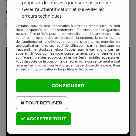
proposer des mises à jour sur nos produits
-
Tenir
à l’écart de la chaleur, des flammes et des sources
Gérer l'authentification et surveiller les
d’étincelles
(aérosol inflammable).
erreurs techniques
-
Ne
pas
inhaler
directement les vapeurs.
-
Conserver
hors de portée des enfants.
Certains cookies sont nécessaires à des fins techniques, ils sont
donc dispensés de consentement. D'autres, non obligatoires,
-
Ne pas
perforer ou brûler
l’aérosol, même vide.
peuvent être utilisés pour la personnalisation des annonces et du
contenu, la mesure des annonces et du contenu, la connaissance
-
Stocker
à température modérée
, à l’abri du soleil.
de l'audience et le développement de produits, les données de
géolocalisation précises et l'identification par le balayage de
l'appareil, le stockage et/ou l'accès aux informations sur un
appareil. Si vous donnez votre consentement, celui-ci sera valable
sur l’ensemble des sous-domaines de Jen's mobiles accessories.
Vous disposez de la possibilité de retirer votre consentement à tout
moment en cliquant sur le widget en bas à droite de la page. Pour
en savoir plus, consulter notre politique de cookie.
CONFIGURER
TOUT REFUSER
ACCEPTER TOUT