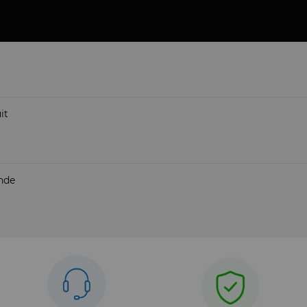
it
ande