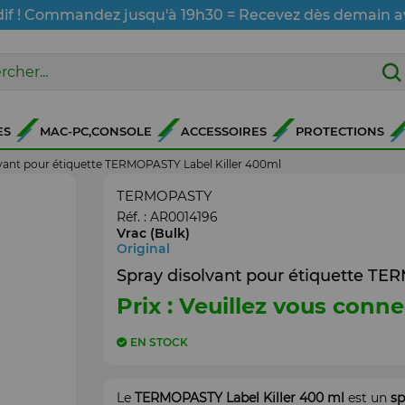
dif ! Commandez jusqu'à 19h30 = Recevez dès demain a
ES
MAC-PC,CONSOLE
ACCESSOIRES
PROTECTIONS
lvant pour étiquette TERMOPASTY Label Killer 400ml
TERMOPASTY
Réf. :
AR0014196
Vrac (Bulk)
Original
Spray disolvant pour étiquette TE
Prix : Veuillez vous conne
EN STOCK
Le
TERMOPASTY Label Killer 400 ml
est un
sp