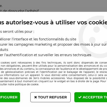
e.
de dissoudre l’adhésif.
n (vous pouvez utiliser un grattoir plastique si nécessaire).
s autorisez-vous à utiliser vos cooki
opre.
ièrement tenaces.
us seront utiles pour :
liorer l'interface et les fonctionnalités du site
urer les campagnes marketing et proposer des mises à jour sur
duits
er l'authentification et surveiller les erreurs techniques
 si possible.
t sur les plastiques sensibles ou surfaces peintes.
 cookies sont nécessaires à des fins techniques, ils sont donc dispensés de cons
, non obligatoires, peuvent être utilisés pour la personnalisation des annonces et du co
étincelles
(aérosol inflammable).
es annonces et du contenu, la connaissance de l'audience et le développement de prod
de géolocalisation précises et l'identification par le balayage de l'appareil, le stock
aux informations sur un appareil. Si vous donnez votre consentement, celui-ci sera va
le des sous-domaines de Jen's mobiles accessories. Vous disposez de la possibilité d
nsentement à tout moment en cliquant sur le widget en bas à droite de la page. Pour 
sulter notre politique de cookie.
FIGURER
TOUT REFUSER
ACCEPTER T