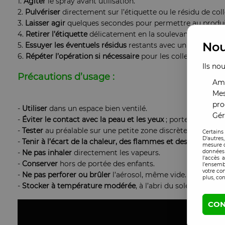
1.
Agiter
le spray avant utilisation.
2.
Pulvériser
directement sur l’étiquette ou le résidu de coll
3.
Laisser
agir
quelques secondes pour permettre au produit 
4.
Retirer
l’étiquette
délicatement en la soulevant par un coi
Nou
5.
Essuyer
les
éventuels
résidus
restants avec un chiffon pr
6.
Répéter
l’opération
si
nécessaire
pour les colles particul
Ils no
Précautions d’usage :
Amé
Mes
pro
-
Utiliser
dans un espace bien ventilé.
Gér
-
Éviter
le
contact avec la
peau
et
les
yeux
; porter des gants
-
Tester
au préalable sur une petite zone discrète, notammen
Certains
D'autres
-
Tenir
à l’écart de la chaleur, des flammes et des sources d’
mesure d
-
Ne
pas
inhaler
directement les vapeurs.
données 
l'accès 
-
Conserver
hors de portée des enfants.
l’ensemb
votre co
-
Ne pas
perforer ou brûler
l’aérosol, même vide.
plus, con
-
Stocker
à température modérée
, à l’abri du soleil.
CON