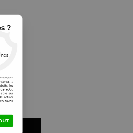
es ?
 nos
entement.
ntenu, la
uits, les
age et/ou
lable sur
e retirer
en savoir
OUT