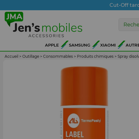
Cut-Off tar
APPLE
SAMSUNG
XIAOMI
AUTR
Accueil
>
Outillage
>
Consommables
>
Produits chimiques
>
Spray diso