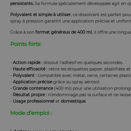
persistants.
Sa formule spécialement développée agit en que
Polyvalent et simple à utiliser
, ce dissolvant est parfait p
spray à pression garantit une application précise et uniforme
Grâce à son
format généreux de 400 ml
, il offre une long
Points forts:
-
Action rapide
: dissout l’adhésif en quelques secondes.
-
Haute efficacité
: retire les étiquettes papier, plastifiées e
-
Polyvalent
: compatible avec métal, verre, certaines plastiq
-
Application
précise
grâce au spray aérosol.
-
Grande contenance
(400 ml) pour une utilisation prolong
-
Résultat
propre
: n’endommage pas la surface et ne laisse 
-
Usage
professionnel
et
domestique
.
Mode d’emploi :