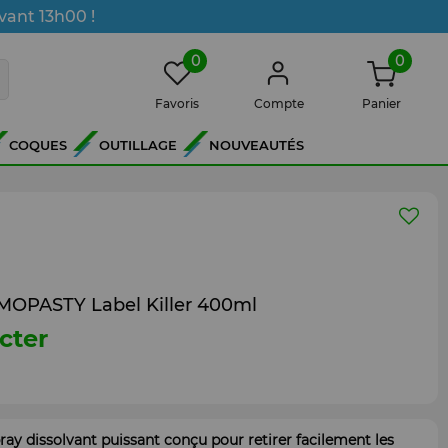
vant 13h00 !
0
0
Favoris
Compte
Panier
COQUES
OUTILLAGE
NOUVEAUTÉS
RMOPASTY Label Killer 400ml
cter
ray dissolvant puissant conçu pour retirer facilement les