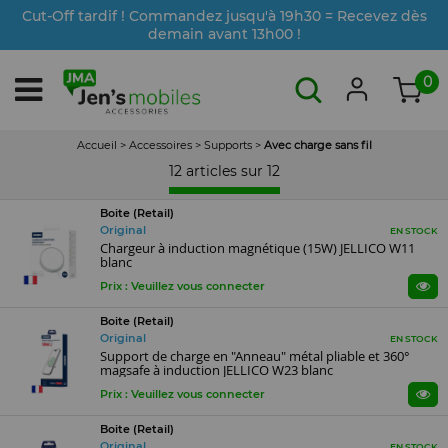
Cut-Off tardif ! Commandez jusqu'à 19h30 = Recevez dès
demain avant 13h00 !
0
Accueil
>
Accessoires
>
Supports
>
Avec charge sans fil
12 articles sur
12
Boite (Retail)
Original
EN STOCK
Chargeur à induction magnétique (15W) JELLICO W11
blanc
Prix : Veuillez vous connecter
Boite (Retail)
Original
EN STOCK
Support de charge en "Anneau" métal pliable et 360°
magsafe à induction JELLICO W23 blanc
Prix : Veuillez vous connecter
Boite (Retail)
Original
EN STOCK