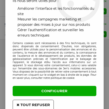
Ils nous seront utiles pour :
Original
EN STOCK
Support voiture chargeur sans fil JELLICO W20 noir
Améliorer l'interface et les fonctionnalités du
Prix : Veuillez vous connecter
site
Mesurer les campagnes marketing et
Boite (Retail)
Original
proposer des mises à jour sur nos produits
EN STOCK
Support de chargement iWatch JELLICO W8 blanc
Gérer l'authentification et surveiller les
Prix : Veuillez vous connecter
erreurs techniques
12 articles sur
12
Certains cookies sont nécessaires à des fins techniques, ils sont
donc dispensés de consentement. D'autres, non obligatoires,
peuvent être utilisés pour la personnalisation des annonces et du
contenu, la mesure des annonces et du contenu, la connaissance
de l'audience et le développement de produits, les données de
géolocalisation précises et l'identification par le balayage de
l'appareil, le stockage et/ou l'accès aux informations sur un
appareil. Si vous donnez votre consentement, celui-ci sera valable
sur l’ensemble des sous-domaines de Jen's mobiles accessories.
Vous disposez de la possibilité de retirer votre consentement à tout
moment en cliquant sur le widget en bas à droite de la page. Pour
en savoir plus, consulter notre politique de cookie.
CONFIGURER
TOUT REFUSER