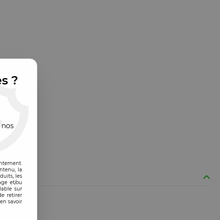
es ?
 nos
entement.
ntenu, la
uits, les
age et/ou
lable sur
e retirer
en savoir