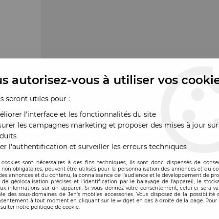
s autorisez-vous à utiliser vos cooki
us seront utiles pour :
liorer l'interface et les fonctionnalités du site
urer les campagnes marketing et proposer des mises à jour sur
duits
er l'authentification et surveiller les erreurs techniques
 cookies sont nécessaires à des fins techniques, ils sont donc dispensés de cons
, non obligatoires, peuvent être utilisés pour la personnalisation des annonces et du co
es annonces et du contenu, la connaissance de l'audience et le développement de prod
de géolocalisation précises et l'identification par le balayage de l'appareil, le stock
aux informations sur un appareil. Si vous donnez votre consentement, celui-ci sera va
le des sous-domaines de Jen's mobiles accessories. Vous disposez de la possibilité d
ande
nsentement à tout moment en cliquant sur le widget en bas à droite de la page. Pour 
sulter notre politique de cookie.