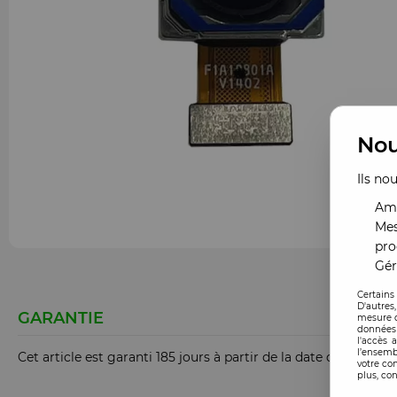
Nou
Ils no
Amé
Mes
pro
Gér
Certains
D'autres
GARANTIE
mesure d
données 
l'accès 
l’ensemb
Cet article est garanti 185 jours à partir de la date de comm
votre co
plus, con