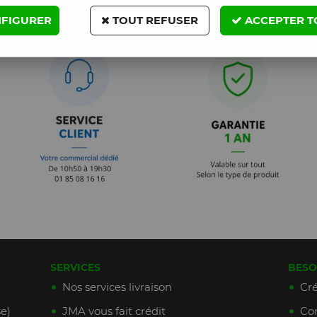
FIGURER
TOUT REFUSER
ACCEPTER T
SERVICES
BESO
Nos services livraison
Cré
e)
JMA vous fait crédit
Con