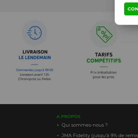
CON
A PROPOS
Qui sommes-nous ?
JMA Fidelity (jusqu'à 9% de remis