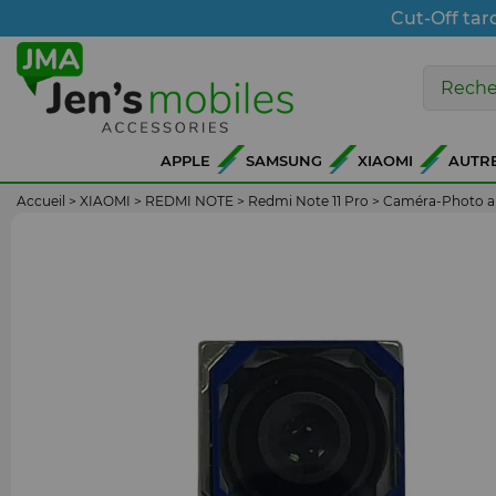
Cut-Off tar
APPLE
SAMSUNG
XIAOMI
AUTR
Accueil
>
XIAOMI
>
REDMI NOTE
>
Redmi Note 11 Pro
>
Caméra-Photo ar