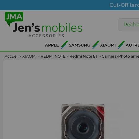
Cut-Off tar
APPLE
SAMSUNG
XIAOMI
AUTR
Accueil
>
XIAOMI
>
REDMI NOTE
>
Redmi Note 8T
>
Caméra-Photo arrièr