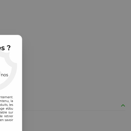
es ?
 nos
entement.
ntenu, la
uits, les
age et/ou
lable sur
e retirer
en savoir