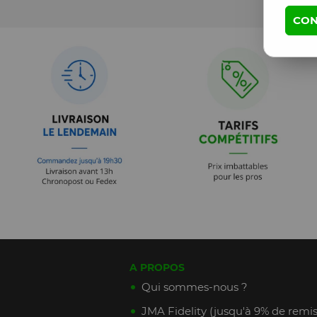
CON
A PROPOS
Qui sommes-nous ?
JMA Fidelity (jusqu'à 9% de remis