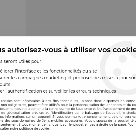
s autorisez-vous à utiliser vos cooki
us seront utiles pour :
liorer l'interface et les fonctionnalités du site
urer les campagnes marketing et proposer des mises à jour sur
duits
er l'authentification et surveiller les erreurs techniques
 cookies sont nécessaires à des fins techniques, ils sont donc dispensés de cons
, non obligatoires, peuvent être utilisés pour la personnalisation des annonces et du co
es annonces et du contenu, la connaissance de l'audience et le développement de prod
de géolocalisation précises et l'identification par le balayage de l'appareil, le stock
aux informations sur un appareil. Si vous donnez votre consentement, celui-ci sera va
le des sous-domaines de Jen's mobiles accessories. Vous disposez de la possibilité d
ande
nsentement à tout moment en cliquant sur le widget en bas à droite de la page. Pour 
sulter notre politique de cookie.