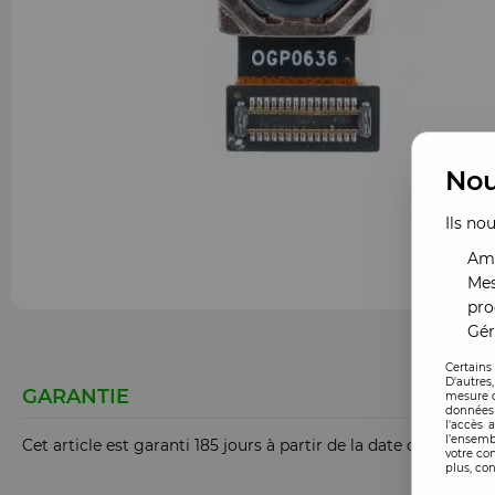
Nou
Ils no
Amé
Mes
pro
Gér
Certains
D'autres
GARANTIE
mesure d
données 
l'accès 
l’ensemb
Cet article est garanti 185 jours à partir de la date de comm
votre co
plus, con