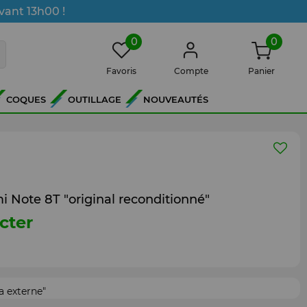
vant 13h00 !
0
0
Favoris
Compte
Panier
COQUES
OUTILLAGE
NOUVEAUTÉS
 Note 8T "original reconditionné"
cter
 externe"