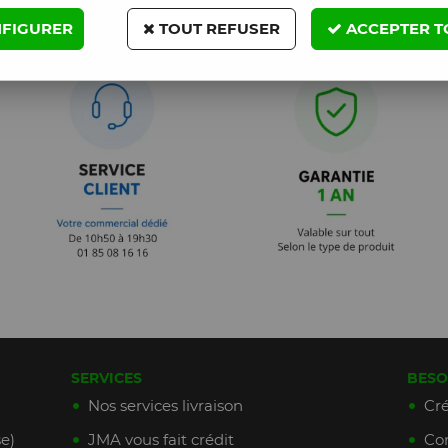
FIGURER
TOUT REFUSER
ACCEPTER T
SERVICES
BESO
Nos services livraison
Cré
e)
JMA vous fait crédit
Con