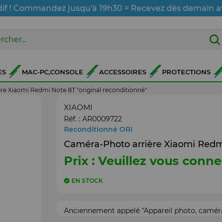
dif ! Commandez jusqu'à 19h30 = Recevez dès demain a
ES
MAC-PC,CONSOLE
ACCESSOIRES
PROTECTIONS
e Xiaomi Redmi Note 8T "original reconditionné"
XIAOMI
Réf. :
AR0009722
Reconditionné ORI
Caméra-Photo arrière Xiaomi Redmi
Prix : Veuillez vous conne
EN STOCK
Anciennement appelé "Appareil photo, caméra