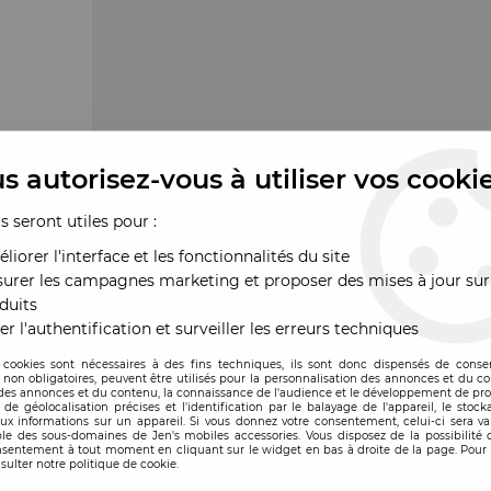
s autorisez-vous à utiliser vos cooki
us seront utiles pour :
liorer l'interface et les fonctionnalités du site
urer les campagnes marketing et proposer des mises à jour sur
duits
er l'authentification et surveiller les erreurs techniques
 cookies sont nécessaires à des fins techniques, ils sont donc dispensés de cons
, non obligatoires, peuvent être utilisés pour la personnalisation des annonces et du co
es annonces et du contenu, la connaissance de l'audience et le développement de prod
de géolocalisation précises et l'identification par le balayage de l'appareil, le stock
aux informations sur un appareil. Si vous donnez votre consentement, celui-ci sera va
le des sous-domaines de Jen's mobiles accessories. Vous disposez de la possibilité d
ande
nsentement à tout moment en cliquant sur le widget en bas à droite de la page. Pour 
sulter notre politique de cookie.