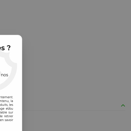
es ?
 nos
entement.
ntenu, la
uits, les
age et/ou
lable sur
e retirer
en savoir