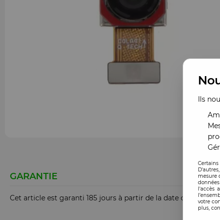
Nou
Ils no
Amé
Mes
pro
Gér
Certains
D'autres
GARANTIE
mesure d
données 
l'accès 
l’ensemb
Cet article est garanti 185 jours à partir de la date de comm
votre co
plus, con