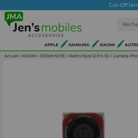
Cut-Off tar
APPLE
SAMSUNG
XIAOMI
AUTR
Accueil
>
XIAOMI
>
REDMI NOTE
>
Redmi Note 12 Pro 5G
>
Caméra-Phot