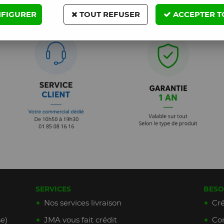
FIGURER
TOUT REFUSER
ACCEPTER T
SERVICES
BESO
Nos services livraison
Cré
e)
JMA vous fait crédit
Con