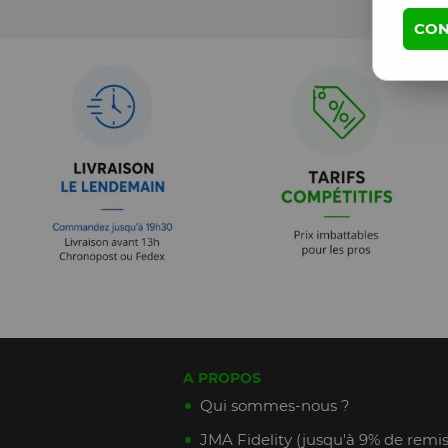
CON
A PROPOS
Qui sommes-nous ?
JMA Fidelity (jusqu'à 9% de remis