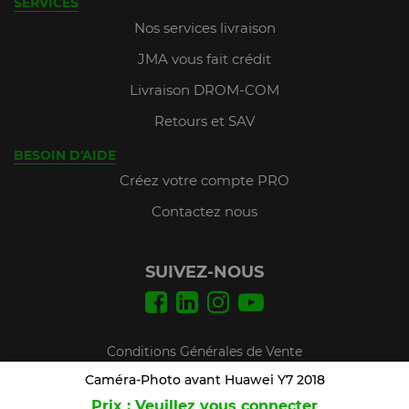
SERVICES
Nos services livraison
JMA vous fait crédit
Livraison DROM-COM
Retours et SAV
BESOIN D'AIDE
Créez votre compte PRO
Contactez nous
SUIVEZ-NOUS
Conditions Générales de Vente
Mentions légales
Caméra-Photo avant Huawei Y7 2018
Prix : Veuillez vous connecter
Plan du site