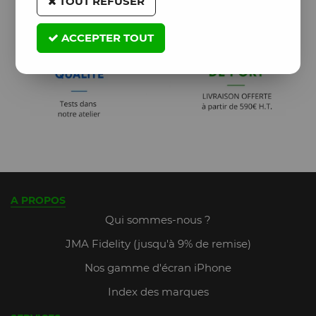
TOUT REFUSER
ACCEPTER TOUT
A PROPOS
Qui sommes-nous ?
JMA Fidelity (jusqu'à 9% de remise)
Nos gamme d'écran iPhone
Index des marques