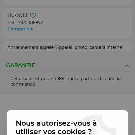
HUAWEI
Réf. :
AR0006872
Compatible
Anciennement appelé "Appareil photo, caméra interne"
GARANTIE
Cet article est garanti 185 jours à partir de la date de
commande
Nous autorisez-vous à
utiliser vos cookies ?