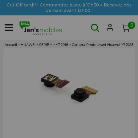
Cut-Off tardif ! Commandez jusqu'à 19h30 = Recevez dès
demain avant 13h00 !
0
Accueil
>
HUAWEI
>
SERIE Y
>
Y7 2018
>
Caméra-Photo avant Huawei Y7 2018