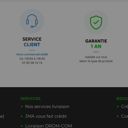
SERVICES
BESO
Nos services livraison
Cré
e)
JMA vous fait crédit
Con
Livraison DROM-COM