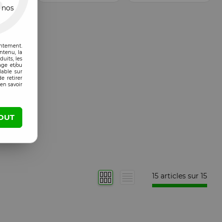
 nos
entement.
ntenu, la
uits, les
age et/ou
lable sur
e retirer
en savoir
OUT
15 articles sur
15