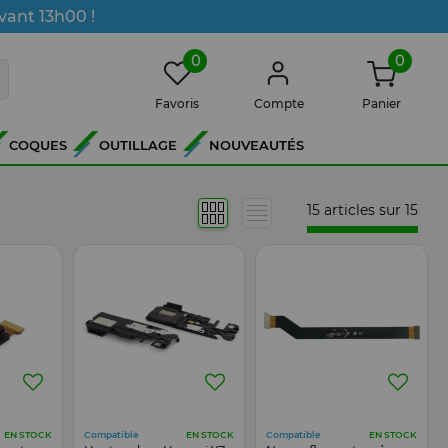
vant 13h00 !
0
0
Favoris
Compte
Panier
COQUES
OUTILLAGE
NOUVEAUTÉS
15 articles sur
15
Compatible
Compatible
EN STOCK
EN STOCK
EN STOCK