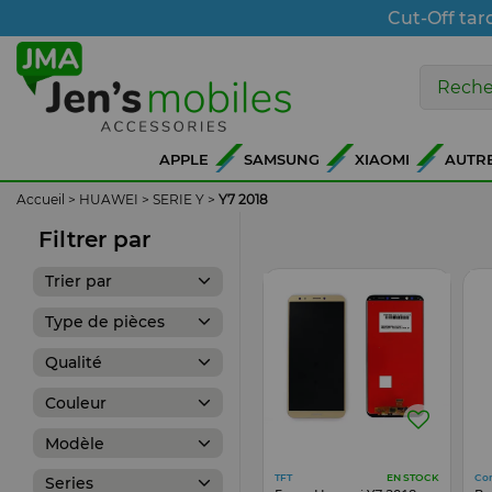
Cut-Off tar
APPLE
SAMSUNG
XIAOMI
AUTR
Accueil
>
HUAWEI
>
SERIE Y
>
Y7 2018
Filtrer par
Trier par
Type de pièces
Qualité
Couleur
Modèle
TFT
Co
EN STOCK
Series