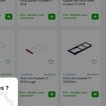
vant
Haut parleur Huawei Y7
Nappe flex carte mère
2018
Huawei Y7 2018
s
Prix : Veuillez vous
Prix : Veuillez vous
connecter
connecter
Compatible
Compatible
EN STOCK
EN STOCK
EN STOCK
i Y7
Tiroir sim Huawei Y7
Tiroir sim Huawei Y7
2018 rouge
2018 bleu
es ?
s
Prix : Veuillez vous
Prix : Veuillez vous
connecter
connecter