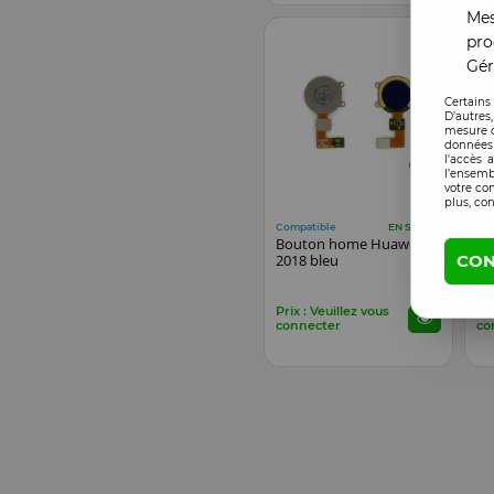
Mes
pro
Gér
Certains
D'autres
mesure d
données 
l'accès 
l’ensemb
votre co
plus, con
Compatible
Co
EN STOCK
Bouton home Huawei Y7
Bo
CON
2018 bleu
20
Prix : Veuillez vous
Pri
connecter
co