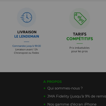
A PROPOS
Qui sommes-nous ?
JMA Fidelity (jusqu'à 9% de remis
Nos gamme d'écran iPhone