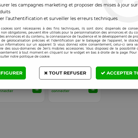
urer les campagnes marketing et proposer des mises à jour sur
duits
er l'authentification et surveiller les erreurs techniques
 cookies sont nécessaires à des fins techniques, ils sont donc dispensés de cons
, non obligatoires, peuvent être utilisés pour la personnalisation des annonces et du co
es annonces et du contenu, la connaissance de l'audience et le développement de prod
de géolocalisation précises et l'identification par le balayage de l'appareil, le stock
aux informations sur un appareil. Si vous donnez votre consentement, celui-ci sera va
le des sous-domaines de Jen's mobiles accessories. Vous disposez de la possibilité d
nsentement à tout moment en cliquant sur le widget en bas à droite de la page. Pour 
sulter notre politique de cookie.
mpatible
Compatible
EN STOCK
EN STOCK
uton home Huawei Y7
Bouton home Huawei Y7
FIGURER
TOUT REFUSER
ACCEPTER T
18 noir
2018 rouge
x : Veuillez vous
Prix : Veuillez vous
nnecter
connecter