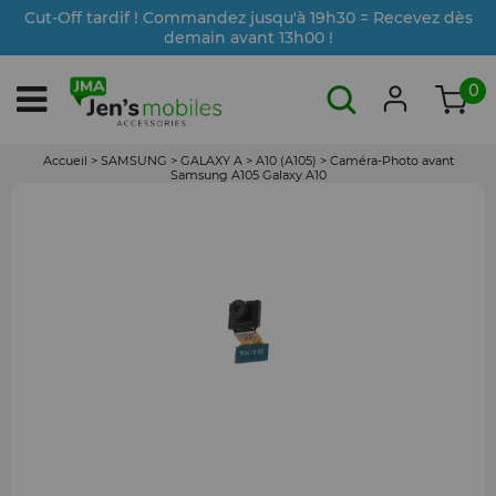
Cut-Off tardif ! Commandez jusqu'à 19h30 = Recevez dès
demain avant 13h00 !
0
Accueil
>
SAMSUNG
>
GALAXY A
>
A10 (A105)
>
Caméra-Photo avant
Samsung A105 Galaxy A10