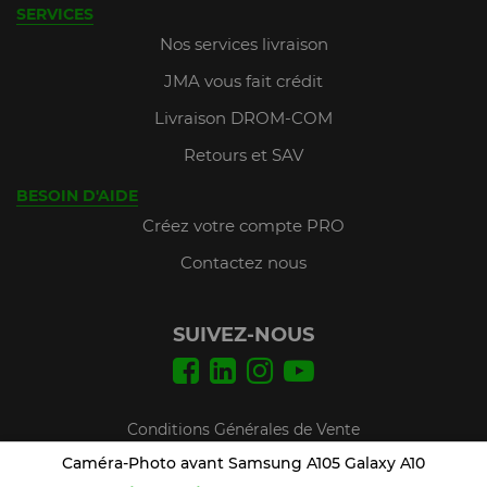
SERVICES
Nos services livraison
JMA vous fait crédit
Livraison DROM-COM
Retours et SAV
BESOIN D'AIDE
Créez votre compte PRO
Contactez nous
SUIVEZ-NOUS
Conditions Générales de Vente
Mentions légales
Caméra-Photo avant Samsung A105 Galaxy A10