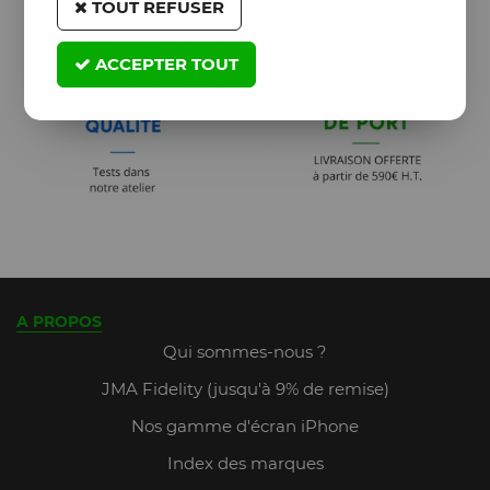
TOUT REFUSER
ACCEPTER TOUT
A PROPOS
Qui sommes-nous ?
JMA Fidelity (jusqu'à 9% de remise)
Nos gamme d'écran iPhone
Index des marques