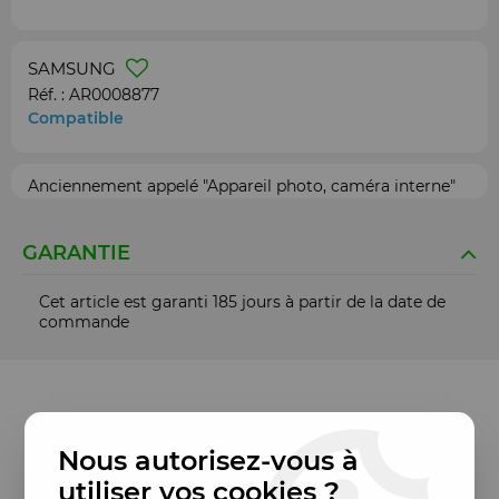
SAMSUNG
Réf. :
AR0008877
Compatible
Anciennement appelé "Appareil photo, caméra interne"
GARANTIE
Cet article est garanti 185 jours à partir de la date de
commande
Nous autorisez-vous à
utiliser vos cookies ?