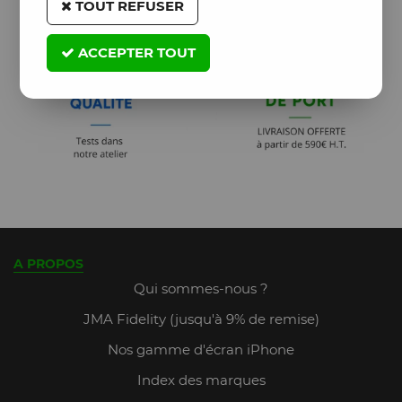
TOUT REFUSER
ACCEPTER TOUT
A PROPOS
Qui sommes-nous ?
JMA Fidelity (jusqu'à 9% de remise)
Nos gamme d'écran iPhone
Index des marques