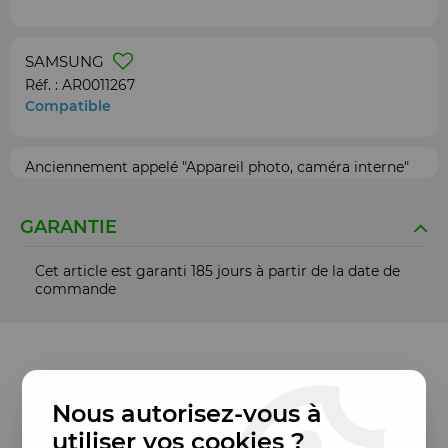
SAMSUNG
Réf. :
AR0011267
Compatible
Anciennement appelé "Appareil photo, caméra interne"
GARANTIE
Cet article est garanti 185 jours à partir de la date de
commande
Nous autorisez-vous à
utiliser vos cookies ?