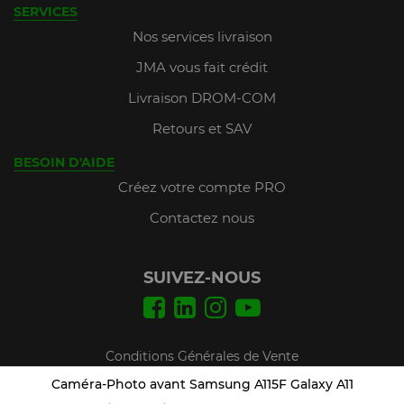
SERVICES
Nos services livraison
JMA vous fait crédit
Livraison DROM-COM
Retours et SAV
BESOIN D'AIDE
Créez votre compte PRO
Contactez nous
SUIVEZ-NOUS
Conditions Générales de Vente
Mentions légales
Caméra-Photo avant Samsung A115F Galaxy A11