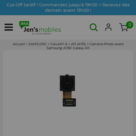
Cut-Off tardif ! Commandez jusqu'à 19h30 = Recevez dès
demain avant 13h00 !
0
Accueil
>
SAMSUNG
>
GALAXY A
>
A11 (A115)
>
Caméra-Photo avant
Samsung A115F Galaxy A11