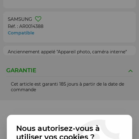
SAMSUNG
Réf. :
AR0014388
Compatible
Anciennement appelé "Appareil photo, caméra interne"
GARANTIE
Cet article est garanti 185 jours à partir de la date de
commande
Nous autorisez-vous à
utiliser vos cookies ?