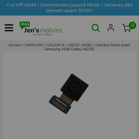
Cut-Off tardif ! Commandez jusqu'à 19h30 = Recevez dès
demain avant 13h00 !
0
Accueil
>
SAMSUNG
>
GALAXY A
>
A52 5G (A526)
>
Caméra-Photo avant
Samsung A526 Galaxy A52 5G