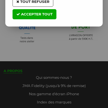
TOUT REFUSER
ACCEPTER TOUT
A PROPOS
Qui sommes-nous ?
JMA Fidelity (jusqu'à 9% de remise)
Nos gamme d'écran iPhone
Index des marques