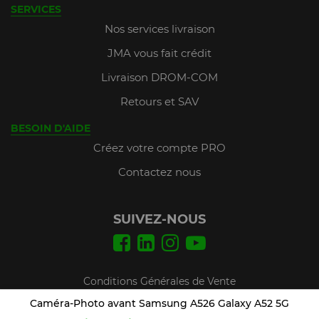
SERVICES
Nos services livraison
JMA vous fait crédit
Livraison DROM-COM
Retours et SAV
BESOIN D'AIDE
Créez votre compte PRO
Contactez nous
SUIVEZ-NOUS
Conditions Générales de Vente
Mentions légales
Caméra-Photo avant Samsung A526 Galaxy A52 5G