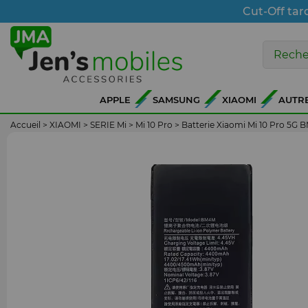
Cut-Off tar
APPLE
SAMSUNG
XIAOMI
AUTR
Accueil
>
XIAOMI
>
SERIE Mi
>
Mi 10 Pro
>
Batterie Xiaomi Mi 10 Pro 5G