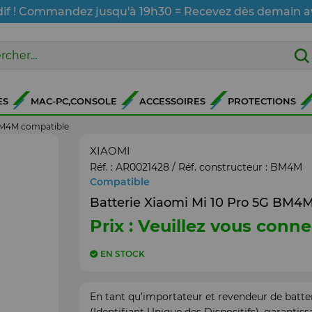
dif ! Commandez jusqu'à 19h30 = Recevez dès demain a
ES
MAC-PC,CONSOLE
ACCESSOIRES
PROTECTIONS
 BM4M compatible
XIAOMI
Réf. :
AR0021428
/ Réf. constructeur :
BM4M
Compatible
Batterie Xiaomi Mi 10 Pro 5G BM4
Prix : Veuillez vous conne
EN STOCK
En tant qu’importateur et revendeur de batte