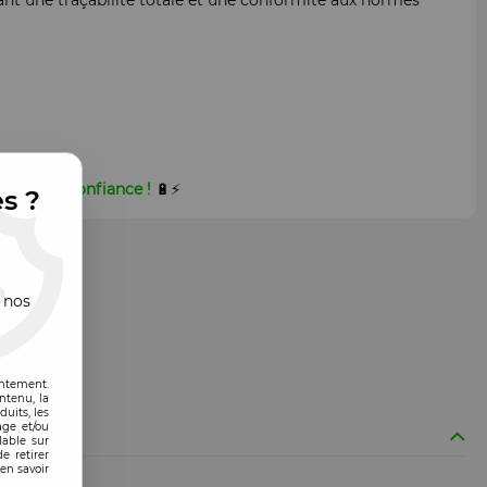
sant une traçabilité totale et une conformité aux normes
en toute confiance !
🔋⚡
es ?
 nos
entement.
ntenu, la
uits, les
age et/ou
lable sur
e retirer
en savoir