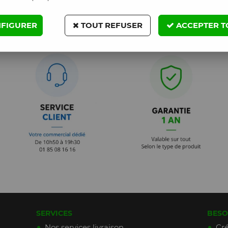
FIGURER
TOUT REFUSER
ACCEPTER T
SERVICES
BESO
Nos services livraison
Cré