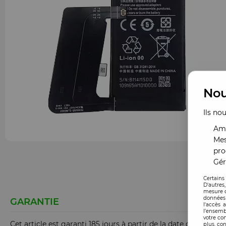
Nou
Ils no
Amé
Mes
pro
Gér
Certains
D'autres
mesure d
données 
GARANTIE
l'accès 
l’ensemb
votre co
Cet article est garanti 185 jours à partir de la date de comm
plus, con