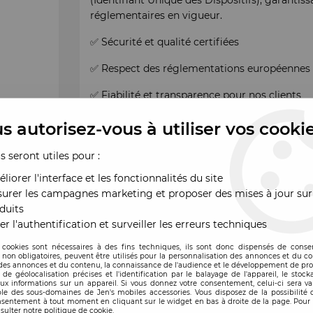
(Identifiant Unique des Dispositifs), garantis
réglementaires en vigueur.
✅ Sécurité et qualité certifiées
✅ Respect des réglementations européennes
✅ Fiabilité et transparence pour nos clients
Avec Jen’s Mobiles Accessories,
vous achetez 
s autorisez-vous à utiliser vos cooki
us seront utiles pour :
liorer l'interface et les fonctionnalités du site
urer les campagnes marketing et proposer des mises à jour sur
duits
er l'authentification et surveiller les erreurs techniques
 cookies sont nécessaires à des fins techniques, ils sont donc dispensés de cons
, non obligatoires, peuvent être utilisés pour la personnalisation des annonces et du co
es annonces et du contenu, la connaissance de l'audience et le développement de prod
de géolocalisation précises et l'identification par le balayage de l'appareil, le stock
aux informations sur un appareil. Si vous donnez votre consentement, celui-ci sera va
le des sous-domaines de Jen's mobiles accessories. Vous disposez de la possibilité d
nsentement à tout moment en cliquant sur le widget en bas à droite de la page. Pour 
ande
sulter notre politique de cookie.