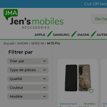
Cut-Off tar
APPLE
SAMSUNG
XIAOMI
AUTR
Accueil
>
XIAOMI
>
SERIE Mi
>
Mi 10 Pro
Filtrer par
Trier par
Type de pièces
Qualité
Couleur
Modèle
SERVICE PACK
Co
EN STOCK