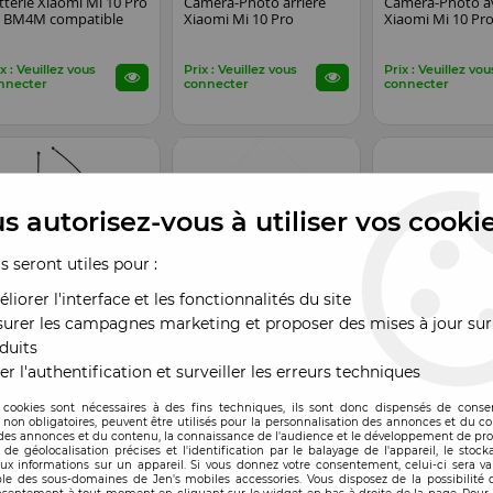
tterie Xiaomi Mi 10 Pro
Caméra-Photo arrière
Caméra-Photo a
 BM4M compatible
Xiaomi Mi 10 Pro
Xiaomi Mi 10 Pr
x : Veuillez vous
Prix : Veuillez vous
Prix : Veuillez vou
nnecter
connecter
connecter
s autorisez-vous à utiliser vos cooki
us seront utiles pour :
liorer l'interface et les fonctionnalités du site
urer les campagnes marketing et proposer des mises à jour sur
duits
mpatible
Compatible
Compatible
EN STOCK
EN STOCK
ppe flex wifi Xiaomi
Tiroir sim Xiaomi Mi 10
Tiroir sim Xiaom
er l'authentification et surveiller les erreurs techniques
 10 Pro
Pro gris
Pro rose
 cookies sont nécessaires à des fins techniques, ils sont donc dispensés de cons
, non obligatoires, peuvent être utilisés pour la personnalisation des annonces et du co
x : Veuillez vous
Prix : Veuillez vous
Prix : Veuillez vou
es annonces et du contenu, la connaissance de l'audience et le développement de prod
nnecter
connecter
connecter
de géolocalisation précises et l'identification par le balayage de l'appareil, le stock
aux informations sur un appareil. Si vous donnez votre consentement, celui-ci sera va
le des sous-domaines de Jen's mobiles accessories. Vous disposez de la possibilité d