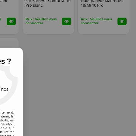
vant
Face arrière Xiaomi Mi 10
Haut parleur Xiaomi Mi
o
Pro blanc
10/Mi 10 Pro
s
Prix : Veuillez vous
Prix : Veuillez vous
connecter
connecter
es ?
 nos
EN STOCK
i Mi 10
entement.
ntenu, la
s
uits, les
age et/ou
lable sur
e retirer