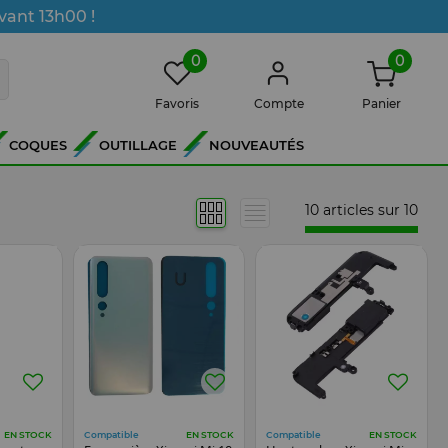
vant 13h00 !
0
0
Favoris
Compte
Panier
COQUES
OUTILLAGE
NOUVEAUTÉS
10 articles sur
10
Compatible
Compatible
EN STOCK
EN STOCK
EN STOCK