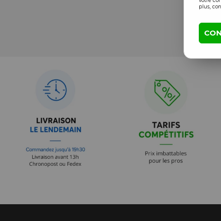
votre co
plus, con
CON