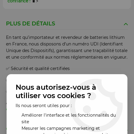
confiance !
🔋⚡
PLUS DE DÉTAILS
En tant qu’importateur et revendeur de batteries lithium
en France, nous disposons d’un numéro UDI (Identifiant
Unique des Dispositifs), garantissant une traçabilité totale
et une conformité aux normes réglementaires en vigueur.
✅ Sécurité et qualité certifiées
✅ Respect des réglementations européennes
Nous autorisez-vous à
✅ Fiabilité et transparence pour nos clients
utiliser vos cookies ?
Avec Jen’s Mobiles Accessories,
vous achetez en toute
Ils nous seront utiles pour :
confiance !
🔋⚡
Améliorer l'interface et les fonctionnalités du
site
GARANTIE
Mesurer les campagnes marketing et