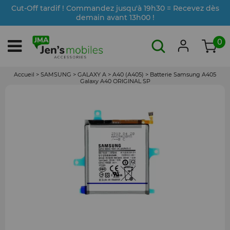
Cut-Off tardif ! Commandez jusqu'à 19h30 = Recevez dès
demain avant 13h00 !
0
Accueil
>
SAMSUNG
>
GALAXY A
>
A40 (A405)
>
Batterie Samsung A405
Galaxy A40 ORIGINAL SP