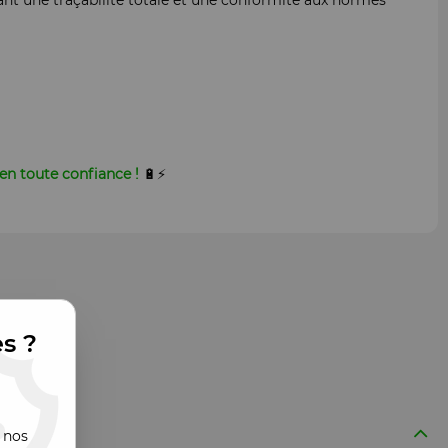
sant une traçabilité totale et une conformité aux normes
en toute confiance !
🔋⚡
es ?
 nos