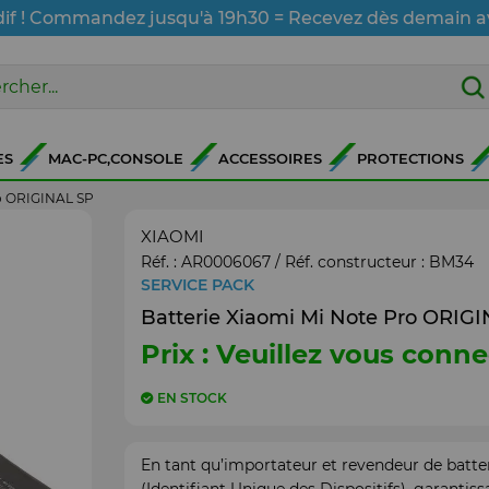
dif ! Commandez jusqu'à 19h30 = Recevez dès demain a
ES
MAC-PC,CONSOLE
ACCESSOIRES
PROTECTIONS
ro ORIGINAL SP
XIAOMI
Réf. :
AR0006067
/ Réf. constructeur :
BM34
SERVICE PACK
Batterie Xiaomi Mi Note Pro ORIG
Prix : Veuillez vous conne
EN STOCK
En tant qu’importateur et revendeur de batte