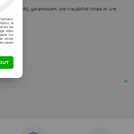
Dispositifs), garantissant une traçabilité totale et une
entement.
ntenu, la
uits, les
age et/ou
lable sur
e retirer
en savoir
OUT