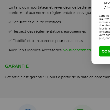
pro
En tant qu’importateur et revendeur de batteries lithium en
Gér
conformité aux normes réglementaires en vigueur.
Certains
D'autres
✅ Sécurité et qualité certifiées
mesure d
données 
l'accès 
✅ Respect des réglementations européennes
l’ensemb
votre co
plus, con
✅ Fiabilité et transparence pour nos clients
Avec Jen’s Mobiles Accessories,
vous achetez en toute conf
CON
GARANTIE
Cet article est garanti 90 jours à partir de la date de comma