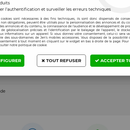
duits
 France, nous disposons d’un numéro UDI (Identifiant Unique des 
er l'authentification et surveiller les erreurs techniques
 cookies sont nécessaires à des fins techniques, ils sont donc dispensés de cons
, non obligatoires, peuvent être utilisés pour la personnalisation des annonces et du co
es annonces et du contenu, la connaissance de l'audience et le développement de prod
de géolocalisation précises et l'identification par le balayage de l'appareil, le stock
aux informations sur un appareil. Si vous donnez votre consentement, celui-ci sera va
le des sous-domaines de Jen's mobiles accessories. Vous disposez de la possibilité d
nsentement à tout moment en cliquant sur le widget en bas à droite de la page. Pour 
sulter notre politique de cookie.
iance !
🔋⚡
FIGURER
TOUT REFUSER
ACCEPTER T
nde