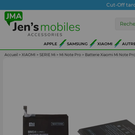
Cut-Off tar
APPLE
SAMSUNG
XIAOMI
AUTR
Accueil
>
XIAOMI
>
SERIE Mi
>
Mi Note Pro
>
Batterie Xiaomi Mi Note P