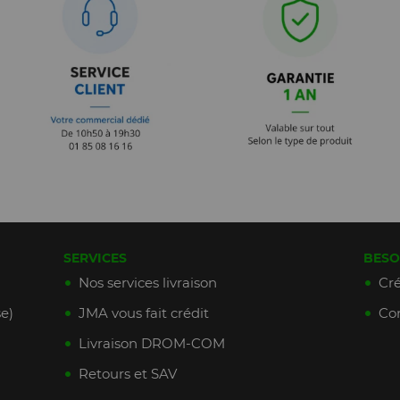
SERVICES
BESO
Nos services livraison
Cré
e)
JMA vous fait crédit
Con
Livraison DROM-COM
Retours et SAV