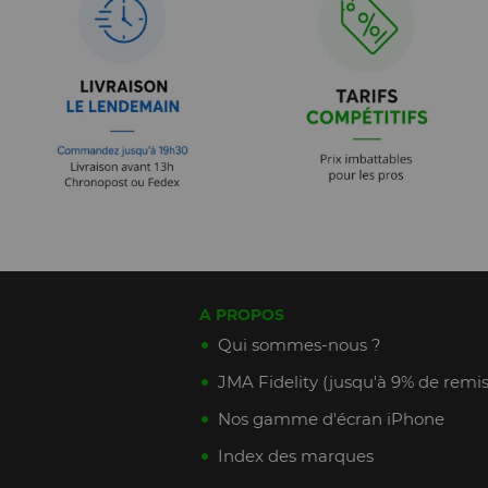
A PROPOS
Qui sommes-nous ?
JMA Fidelity (jusqu'à 9% de remis
Nos gamme d'écran iPhone
Index des marques