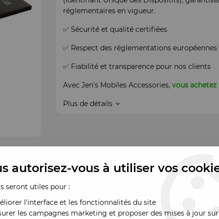
(Identifiant Unique des Dispositifs), garantis
réglementaires en vigueur.
✅ Sécurité et qualité certifiées
✅ Respect des réglementations européennes
✅ Fiabilité et transparence pour nos clients
Avec Jen’s Mobiles Accessories,
vous achetez 
Plus de détails
s autorisez-vous à utiliser vos cooki
us seront utiles pour :
liorer l'interface et les fonctionnalités du site
urer les campagnes marketing et proposer des mises à jour sur