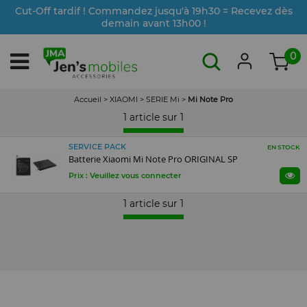
Cut-Off tardif ! Commandez jusqu'à 19h30 = Recevez dès
demain avant 13h00 !
0
Accueil
>
XIAOMI
>
SERIE Mi
>
Mi Note Pro
1 article sur
1
SERVICE PACK
EN STOCK
Batterie Xiaomi Mi Note Pro ORIGINAL SP
Prix : Veuillez vous connecter
1 article sur
1