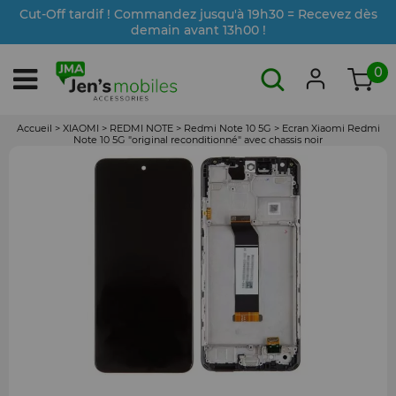
Cut-Off tardif ! Commandez jusqu'à 19h30 = Recevez dès
demain avant 13h00 !
0
Accueil
>
XIAOMI
>
REDMI NOTE
>
Redmi Note 10 5G
>
Ecran Xiaomi Redmi
Note 10 5G "original reconditionné" avec chassis noir