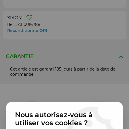
XIAOMI
Réf. :
AR0016788
Reconditionné ORI
GARANTIE
Cet article est garanti 185 jours à partir de la date de
commande
Nous autorisez-vous à
utiliser vos cookies ?