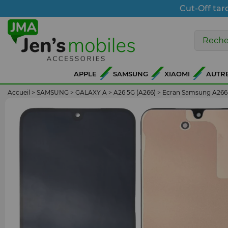
Cut-Off tar
APPLE
SAMSUNG
XIAOMI
AUTR
Accueil
>
SAMSUNG
>
GALAXY A
>
A26 5G (A266)
>
Ecran Samsung A266 