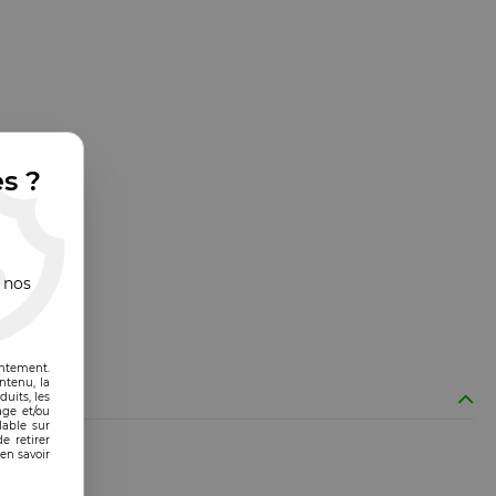
es ?
 nos
entement.
ntenu, la
uits, les
age et/ou
lable sur
e retirer
en savoir