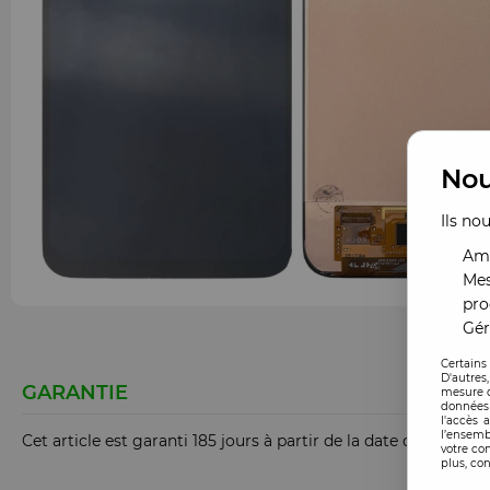
Nou
Ils no
Amé
Mes
pro
Gér
Certains
D'autres
GARANTIE
mesure d
données 
l'accès 
l’ensemb
Cet article est garanti 185 jours à partir de la date de comm
votre co
plus, con