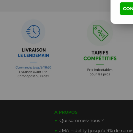
CON
A PROPOS
Qui sommes-nous ?
JMA Fidelity (jusqu'à 9% de remis