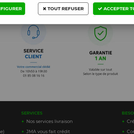
FIGURER
TOUT REFUSER
ACCEPTER T
SERVICES
BESO
Nos services livraison
Cré
e)
JMA vous fait crédit
Con