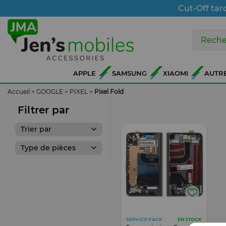
Cut-Off tar
APPLE
SAMSUNG
XIAOMI
AUTR
Accueil
>
GOOGLE
>
PIXEL
>
Pixel Fold
Filtrer par
Trier par
Type de pièces
SERVICE PACK
EN STOCK