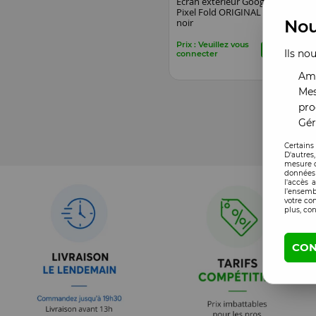
Ecran exterieur Google
Pixel Fold ORIGINAL SP
noir
Nou
Prix : Veuillez vous
Ils no
connecter
Amé
Mes
pro
Gér
Certains
D'autres
mesure d
données 
l'accès 
l’ensemb
votre co
plus, con
CON