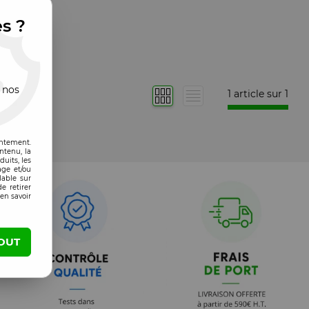
es ?
 nos
1 article sur
1
entement.
ntenu, la
uits, les
age et/ou
lable sur
e retirer
en savoir
OUT