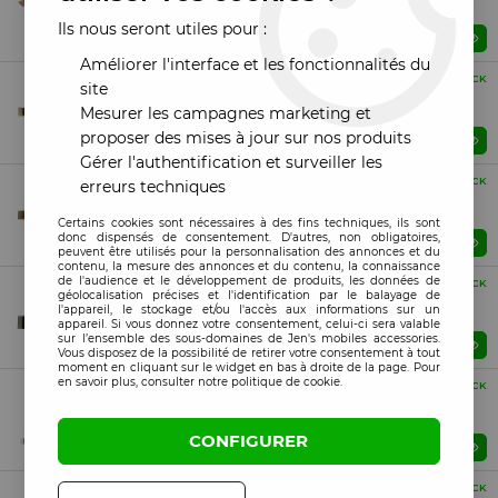
Motorola Moto One Action
Ils nous seront utiles pour :
Prix : Veuillez vous connecter
Améliorer l'interface et les fonctionnalités du
Compatible
EN STOCK
site
Nappe flex carte mère vers connecteur de charge
Mesurer les campagnes marketing et
Motorola Moto One Macro
proposer des mises à jour sur nos produits
Prix : Veuillez vous connecter
Gérer l'authentification et surveiller les
Compatible
EN STOCK
erreurs techniques
Nappe flex carte mère vers connecteur de charge
Motorola Moto One Zoom
Certains cookies sont nécessaires à des fins techniques, ils sont
donc dispensés de consentement. D'autres, non obligatoires,
Prix : Veuillez vous connecter
peuvent être utilisés pour la personnalisation des annonces et du
contenu, la mesure des annonces et du contenu, la connaissance
de l'audience et le développement de produits, les données de
Compatible
EN STOCK
géolocalisation précises et l'identification par le balayage de
Nappe flex carte mère vers connecteur de charge
l'appareil, le stockage et/ou l'accès aux informations sur un
Motorola Moto E7 Edge
appareil. Si vous donnez votre consentement, celui-ci sera valable
sur l’ensemble des sous-domaines de Jen's mobiles accessories.
Prix : Veuillez vous connecter
Vous disposez de la possibilité de retirer votre consentement à tout
moment en cliquant sur le widget en bas à droite de la page. Pour
en savoir plus, consulter notre politique de cookie.
Compatible
EN STOCK
Nappe flex carte mère vers connecteur de charge
Motorola Moto E7 Plus
CONFIGURER
Prix : Veuillez vous connecter
Compatible
EN STOCK