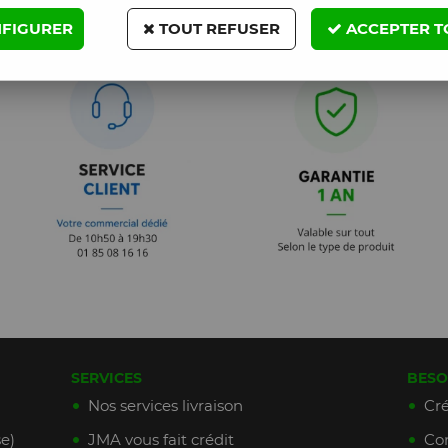
FIGURER
TOUT REFUSER
ACCEPTER T
SERVICES
BESO
Nos services livraison
Cré
e)
JMA vous fait crédit
Con