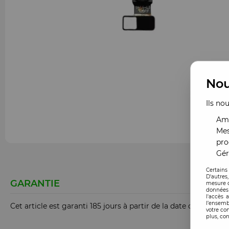
Nou
Ils no
Amé
Mes
pro
Gér
Certains
D'autres
GARANTIE
mesure d
données 
l'accès 
l’ensemb
Cet article est garanti 185 jours à partir de la date de comm
votre co
plus, con