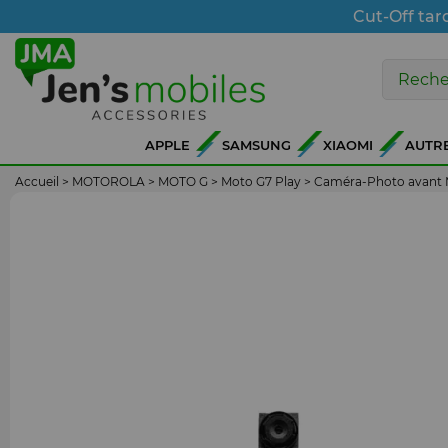
Cut-Off tar
APPLE
SAMSUNG
XIAOMI
AUTR
Accueil
>
MOTOROLA
>
MOTO G
>
Moto G7 Play
>
Caméra-Photo avant 