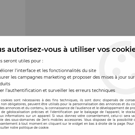
s autorisez-vous à utiliser vos cooki
us seront utiles pour :
liorer l'interface et les fonctionnalités du site
urer les campagnes marketing et proposer des mises à jour sur
duits
er l'authentification et surveiller les erreurs techniques
 cookies sont nécessaires à des fins techniques, ils sont donc dispensés de cons
, non obligatoires, peuvent être utilisés pour la personnalisation des annonces et du co
es annonces et du contenu, la connaissance de l'audience et le développement de prod
de géolocalisation précises et l'identification par le balayage de l'appareil, le stock
aux informations sur un appareil. Si vous donnez votre consentement, celui-ci sera va
le des sous-domaines de Jen's mobiles accessories. Vous disposez de la possibilité d
ande
nsentement à tout moment en cliquant sur le widget en bas à droite de la page. Pour 
sulter notre politique de cookie.