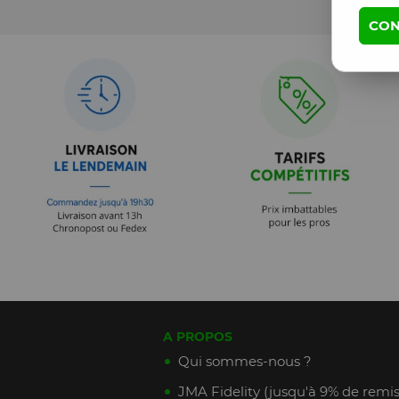
CON
A PROPOS
Qui sommes-nous ?
JMA Fidelity (jusqu'à 9% de remis