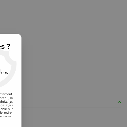
es ?
 nos
entement.
ntenu, la
uits, les
age et/ou
lable sur
e retirer
en savoir