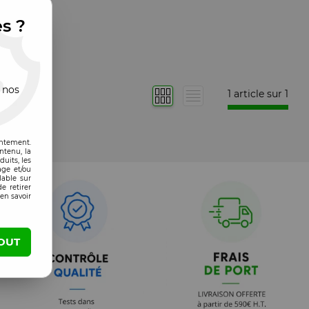
es ?
 nos
1 article sur
1
entement.
ntenu, la
uits, les
age et/ou
lable sur
e retirer
en savoir
OUT