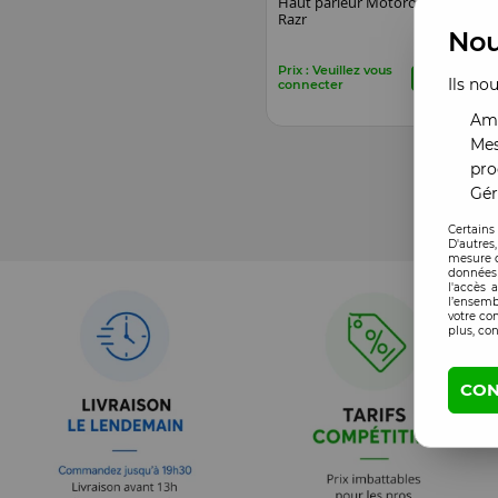
Haut parleur Motorola
Razr
Nou
Prix : Veuillez vous
Ils no
connecter
Amé
Mes
pro
Gér
Certains
D'autres
mesure d
données 
l'accès 
l’ensemb
votre co
plus, con
CON